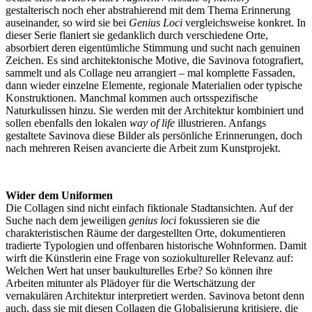
gestalterisch noch eher abstrahierend mit dem Thema Erinnerung
auseinander, so wird sie bei
Genius Loci
vergleichsweise konkret. In
dieser Serie flaniert sie gedanklich durch verschiedene Orte,
absorbiert deren eigentümliche Stimmung und sucht nach genuinen
Zeichen. Es sind architektonische Motive, die Savinova fotografiert,
sammelt und als Collage neu arrangiert – mal komplette Fassaden,
dann wieder einzelne Elemente, regionale Materialien oder typische
Konstruktionen. Manchmal kommen auch ortsspezifische
Naturkulissen hinzu. Sie werden mit der Architektur kombiniert und
sollen ebenfalls den lokalen
way of life
illustrieren. Anfangs
gestaltete Savinova diese Bilder als persönliche Erinnerungen, doch
nach mehreren Reisen avancierte die Arbeit zum Kunstprojekt.
Wider dem Uniformen
Die Collagen sind nicht einfach fiktionale Stadtansichten. Auf der
Suche nach dem jeweiligen
genius loci
fokussieren sie die
charakteristischen Räume der dargestellten Orte, dokumentieren
tradierte Typologien und offenbaren historische Wohnformen. Damit
wirft die Künstlerin eine Frage von soziokultureller Relevanz auf:
Welchen Wert hat unser baukulturelles Erbe? So können ihre
Arbeiten mitunter als Plädoyer für die Wertschätzung der
vernakulären Architektur interpretiert werden. Savinova betont denn
auch, dass sie mit diesen Collagen die Globalisierung kritisiere, die