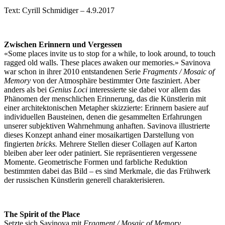
Text: Cyrill Schmidiger – 4.9.2017
Zwischen Erinnern und Vergessen
«Some places invite us to stop for a while, to look around, to touch
ragged old walls. These places awaken our memories.» Savinova
war schon in ihrer 2010 entstandenen Serie
Fragments / Mosaic of
Memory
von der Atmosphäre bestimmter Orte fasziniert. Aber
anders als bei
Genius Loci
interessierte sie dabei vor allem das
Phänomen der menschlichen Erinnerung, das die Künstlerin mit
einer architektonischen Metapher skizzierte: Erinnern basiere auf
individuellen Bausteinen, denen die gesammelten Erfahrungen
unserer subjektiven Wahrnehmung anhaften. Savinova illustrierte
dieses Konzept anhand einer mosaikartigen Darstellung von
fingierten
bricks.
Mehrere Stellen dieser Collagen auf Karton
bleiben aber leer oder patiniert. Sie repräsentieren vergessene
Momente. Geometrische Formen und farbliche Reduktion
bestimmten dabei das Bild – es sind Merkmale, die das Frühwerk
der russischen Künstlerin generell charakterisieren.
The Spirit of the Place
Setzte sich Savinova mit
Fragment / Mosaic of Memory