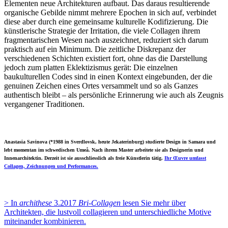
Elementen neue Architekturen aufbaut. Das daraus resultierende
organische Gebilde nimmt mehrere Epochen in sich auf, verbindet
diese aber durch eine gemeinsame kulturelle Kodifizierung. Die
künstlerische Strategie der Irritation, die viele Collagen ihrem
fragmentarischen Wesen nach auszeichnet, reduziert sich darum
praktisch auf ein Minimum. Die zeitliche Diskrepanz der
verschiedenen Schichten existiert fort, ohne das die Darstellung
jedoch zum platten Eklektizismus gerät: Die einzelnen
baukulturellen Codes sind in einen Kontext eingebunden, der die
genuinen Zeichen eines Ortes versammelt und so als Ganzes
authentisch bleibt – als persönliche Erinnerung wie auch als Zeugnis
vergangener Traditionen.
Anastasia Savinova (*1988 in Sverdlovsk, heute Jekaterinburg) studierte Design in Samara und
lebt momentan im schwedischen Umeå. Nach ihrem Master arbeitete sie als Designerin und
Innenarchitektin. Derzeit ist sie ausschliesslich als freie Künstlerin tätig.
Ihr Œuvre umfasst
Collagen, Zeichnungen und Performances.
> In
archithese
3.2017
Bri-Collagen
lesen Sie mehr über
Architekten, die lustvoll collagieren und unterschiedliche Motive
miteinander kombinieren.