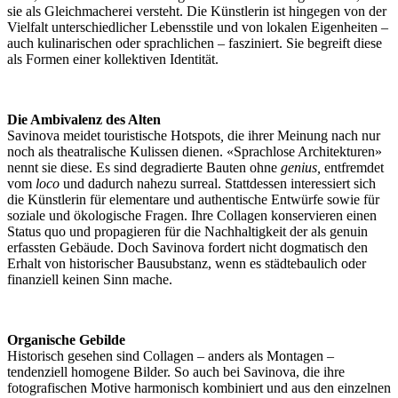
sie als Gleichmacherei versteht. Die Künstlerin ist hingegen von der
Vielfalt unterschiedlicher Lebensstile und von lokalen Eigenheiten –
auch kulinarischen oder sprachlichen – fasziniert. Sie begreift diese
als Formen einer kollektiven Identität.
Die Ambivalenz des Alten
Savinova meidet touristische Hotspots
,
die ihrer Meinung nach nur
noch als theatralische Kulissen dienen. «Sprachlose Architekturen»
nennt sie diese. Es sind degradierte Bauten ohne
genius,
entfremdet
vom
loco
und dadurch nahezu surreal. Stattdessen interessiert sich
die Künstlerin für elementare und authentische Entwürfe sowie für
soziale und ökologische Fragen. Ihre Collagen konservieren einen
Status quo und propagieren für die Nachhaltigkeit der als genuin
erfassten Gebäude. Doch Savinova fordert nicht dogmatisch den
Erhalt von historischer Bausubstanz, wenn es städtebaulich oder
finanziell keinen Sinn mache.
Organische Gebilde
Historisch gesehen sind Collagen – anders als Montagen –
tendenziell homogene Bilder. So auch bei Savinova, die ihre
fotografischen Motive harmonisch kombiniert und aus den einzelnen