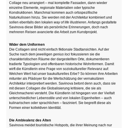
Collage neu arrangiert – mal komplette Fassaden, dann wieder
einzelne Elemente, regionale Materialien oder typische
Konstruktionen. Manchmal kommen auch ortsspezifische
Naturkulissen hinzu. Sie werden mit der Architektur kombiniert und
sollen ebenfalls den lokalen
way of life
illustrieren. Anfangs gestaltete
Savinova diese Bilder als persönliche Erinnerungen, doch nach
mehreren Reisen avancierte die Arbeit zum Kunstprojekt.
Wider dem Uniformen
Die Collagen sind nicht einfach fiktionale Stadtansichten. Auf der
Suche nach dem jeweiligen
genius loci
fokussieren sie die
charakteristischen Räume der dargestellten Orte, dokumentieren
tradierte Typologien und offenbaren historische Wohnformen. Damit
wirft die Künstlerin eine Frage von soziokultureller Relevanz auf:
Welchen Wert hat unser baukulturelles Erbe? So können ihre Arbeiten
mitunter als Plädoyer für die Wertschätzung der vernakulären
Architektur interpretiert werden. Savinova betont denn auch, dass sie
mit diesen Collagen die Globalisierung kritisiere, die sie als
Gleichmacherei versteht. Die Künstlerin ist hingegen von der Vielfalt
unterschiedlicher Lebensstile und von lokalen Eigenheiten – auch
kulinarischen oder sprachlichen – fasziniert. Sie begreift diese als
Formen einer kollektiven Identität.
Die Ambivalenz des Alten
Savinova meidet touristische Hotspots
,
die ihrer Meinung nach nur