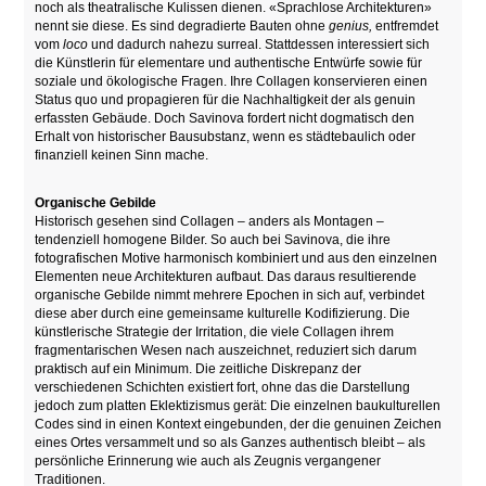
noch als theatralische Kulissen dienen. «Sprachlose Architekturen»
nennt sie diese. Es sind degradierte Bauten ohne
genius,
entfremdet
vom
loco
und dadurch nahezu surreal. Stattdessen interessiert sich
die Künstlerin für elementare und authentische Entwürfe sowie für
soziale und ökologische Fragen. Ihre Collagen konservieren einen
Status quo und propagieren für die Nachhaltigkeit der als genuin
erfassten Gebäude. Doch Savinova fordert nicht dogmatisch den
Erhalt von historischer Bausubstanz, wenn es städtebaulich oder
finanziell keinen Sinn mache.
Organische Gebilde
Historisch gesehen sind Collagen – anders als Montagen –
tendenziell homogene Bilder. So auch bei Savinova, die ihre
fotografischen Motive harmonisch kombiniert und aus den einzelnen
Elementen neue Architekturen aufbaut. Das daraus resultierende
organische Gebilde nimmt mehrere Epochen in sich auf, verbindet
diese aber durch eine gemeinsame kulturelle Kodifizierung. Die
künstlerische Strategie der Irritation, die viele Collagen ihrem
fragmentarischen Wesen nach auszeichnet, reduziert sich darum
praktisch auf ein Minimum. Die zeitliche Diskrepanz der
verschiedenen Schichten existiert fort, ohne das die Darstellung
jedoch zum platten Eklektizismus gerät: Die einzelnen baukulturellen
Codes sind in einen Kontext eingebunden, der die genuinen Zeichen
eines Ortes versammelt und so als Ganzes authentisch bleibt – als
persönliche Erinnerung wie auch als Zeugnis vergangener
Traditionen.