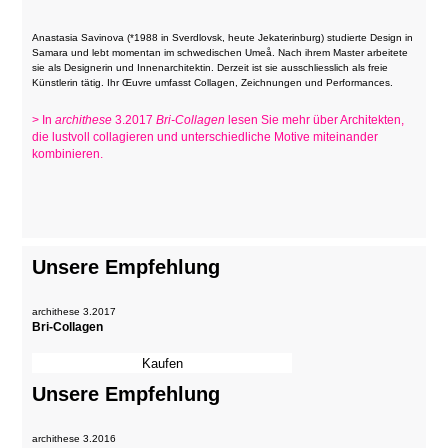
Anastasia Savinova (*1988 in Sverdlovsk, heute Jekaterinburg) studierte Design in
Samara und lebt momentan im schwedischen Umeå. Nach ihrem Master arbeitete
sie als Designerin und Innenarchitektin. Derzeit ist sie ausschliesslich als freie
Künstlerin tätig.
Ihr Œuvre umfasst Collagen, Zeichnungen und Performances.
> In
archithese
3.2017
Bri-Collagen
lesen Sie mehr über Architekten,
die lustvoll collagieren und unterschiedliche Motive miteinander
kombinieren.
Unsere Empfehlung
archithese 3.2017
Bri-Collagen
Unsere Empfehlung
archithese 3.2016