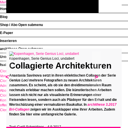
Menü
Home
Open submenu
Blog
Shop / Abo
Open submenu
E-Paper
Inserieren
archithese
Open submenu
Unterstützung
Kopenhagen, Serie Genius Loci, undatiert
Collagierte Architekturen
fsai
Close submenu
Home
<
>
Anastasia Savinova setzt in ihren eklektischen Collagen der Serie
Vorschau
Genius Loci
mehrere Fotografien zu neuen Architekturen
Close submenu
Shop / Abo
zusammen. Es scheint, als ob sie den dreidimensionalen Raum
Adressänderung
nochmals erlebbar machen sollen. Die künstlerischen Arbeiten
Aboverwaltung
lassen sich nicht nur als visualisierte Erinnerungen einer
Close submenu
archithese
Reisenden lesen, sondern auch als Plädoyer für den Erhalt und die
Kontakt
Wertschätzung einer vernakulären Baukultur. In
archithese 3.2017
offene Stellen
Bri-Collagen
zeigen wir im Ausklapper eine ihrer Arbeiten. Zudem
Close menu
finden Sie hier eine umfangreiche Galerie.
Text: Cyrill Schmidiger – 4.9.2017