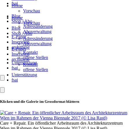
fsai
Home
Vorschau
Blog
Home
Shop / Abo
Vorschau
Adressänderung
Blog
Aboverwaltung
Shop / Abo
E-Paper
Adressänderung
Inserieren
Aboverwaltung
archithese
E-Paper
Kontakt
Inserieren
offene Stellen
archithese
Unterstützung
Kontakt
fsai
offene Stellen
Unterstützung
fsai
Klicken und die Galerie im Grossformat blättern
Care + Repair. Ein öffentlicher Arbeitsraum des Architekturzentrum
Wien im Rahmen der Vienna Biennale 2017 (© Lisa Rastl)