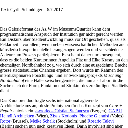
Text: Cyrill Schmidiger – 6.7.2017
Das Galerieformat des Az W im MuseumsQuartier kann dem
programmatischen Anspruch der Institution gar nicht gerecht werden:
Ein Diskurs über Stadtentwicklung muss vor Ort geschehen, quasi als
Feldarbeit – vor allem, wenn neben wissenschaftlichen Methoden auch
künstlerisch-experimentelle herangezogen werden und verschiedene
Akteure am Prozess partizipieren. Es scheint daher nur konsequent,
dass es die beiden Kuratorinnen Angelika Fitz und Elke Krasny an den
ehemaligen Nordbahnhof zog, wo sich durch eine ausgedehnte Brache
grosse städtebauliche Chancen ergeben. Dort wurde im Rahmen des
interdisziplinären Forschungs- und Entwicklungsprojekts
Mischung:
Nordbahnhof
eine Halle zwischengemietet, die nun als Labor für die
Suche nach der Form, Funktion und Struktur des zukünftigen Stadtteils
dient.
Das Kuratorenduo fragte sechs international agierende
Architekturteams an, ob sie Prototypen für das Konzept von
Care +
Repair
entwickeln.
a-works – Cristian Stefanescu
(Bergen),
GABU
Heindl Architekten
(Wien),
Zissis Kotionis
+
Phoebe Giannisi
(Volos),
Rotor
(Brüssel),
Meike Schalk
(Stockholm) und
Rosario Talevi
(Berlin) suchen nun nach kreativen Ideen. Darin involviert sind aber