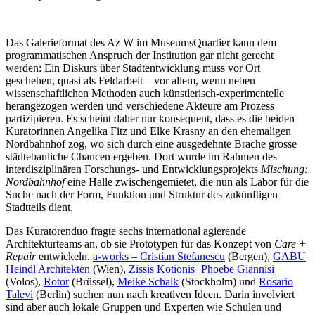
Das Galerieformat des Az W im MuseumsQuartier kann dem
programmatischen Anspruch der Institution gar nicht gerecht
werden: Ein Diskurs über Stadtentwicklung muss vor Ort
geschehen, quasi als Feldarbeit – vor allem, wenn neben
wissenschaftlichen Methoden auch künstlerisch-experimentelle
herangezogen werden und verschiedene Akteure am Prozess
partizipieren. Es scheint daher nur konsequent, dass es die beiden
Kuratorinnen Angelika Fitz und Elke Krasny an den ehemaligen
Nordbahnhof zog, wo sich durch eine ausgedehnte Brache grosse
städtebauliche Chancen ergeben. Dort wurde im Rahmen des
interdisziplinären Forschungs- und Entwicklungsprojekts
Mischung:
Nordbahnhof
eine Halle zwischengemietet, die nun als Labor für die
Suche nach der Form, Funktion und Struktur des zukünftigen
Stadtteils dient.
Das Kuratorenduo fragte sechs international agierende
Architekturteams an, ob sie Prototypen für das Konzept von
Care +
Repair
entwickeln.
a-works – Cristian Stefanescu
(Bergen),
GABU
Heindl Architekten
(Wien),
Zissis Kotionis
+
Phoebe Giannisi
(Volos),
Rotor
(Brüssel),
Meike Schalk
(Stockholm) und
Rosario
Talevi
(Berlin) suchen nun nach kreativen Ideen. Darin involviert
sind aber auch lokale Gruppen und Experten wie Schulen und