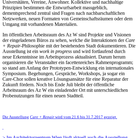
Universitäten, Vereine, Anwohner. Kollektive und nachhaltige
Prinzipien bestimmen die Entwurfsarbeit massgeblich,
dementsprechend zentral sind Fragen nach nachbarschaftlichen
Netzwerken, neuen Formaten von Gemeinschaftsräumen oder dem
Umgang mit vorhandenen Materialien.
Im öffentlichen Arbeitsraum des Az W sind Projekte und Visionen
der eingeladenen Büros zu sehen, welche die Interaktionen der
Care
+ Repair
-Philosophie mit der bestehenden Stadt dokumentieren. Die
Ausstellung ist ein
work in progress
und wird fortlaufend durch
neue Erkenntnisse im Arbeitsprozess aktualisiert. Darum herum
organisieren die Veranstalter ein facettenreiches Rahmenprogramm;
so stand am Anfang der Prototypen-Entwicklung ein internationales
Symposium. Begehungen, Gespräche, Workshops, ja sogar ein
Care-Chor sollen kreative Lösungsansätze für eine Reparatur der
Zukunft fördern. Noch bis Ende Juli bleibt der öffentliche
Arbeitsraum des Az W ein einladender Ort mit unterschiedlichen
Probenutzungen für einen neuen Stadtteil.
Die Ausstellung
Care + Repair
wird vom 21.6 bis 31.7.2017 gezeigt.
> Im Architekturzentrum Wien läuft aktuell auch die Ausstellung