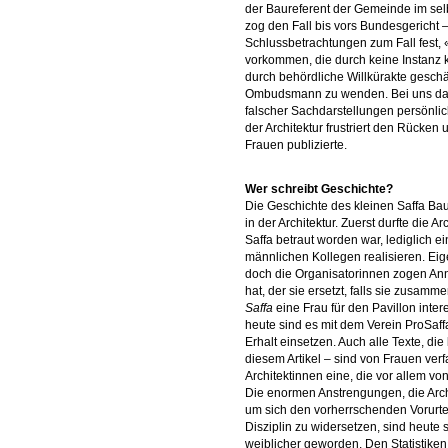
der Baureferent der Gemeinde im se
zog den Fall bis vors Bundesgericht – 
Schlussbetrachtungen zum Fall fest, 
vorkommen, die durch keine Instanz k
durch behördliche Willkürakte geschäd
Ombudsmann zu wenden. Bei uns darf 
falscher Sachdarstellungen persönlic
der Architektur frustriert den Rücken
Frauen publizierte.
Wer schreibt Geschichte?
Die Geschichte des kleinen Saffa Bau
in der Architektur. Zuerst durfte die A
Saffa betraut worden war, lediglich 
männlichen Kollegen realisieren. Eigen
doch die Organisatorinnen zogen An
hat, der sie ersetzt, falls sie zusamme
Saffa
eine Frau für den Pavillon intere
heute sind es mit dem Verein ProSaff
Erhalt einsetzen. Auch alle Texte, d
diesem Artikel – sind von Frauen ver
Architektinnen eine, die vor allem v
Die enormen Anstrengungen, die Arc
um sich den vorherrschenden Vorurte
Disziplin zu widersetzen, sind heute s
weiblicher geworden. Den Statistike