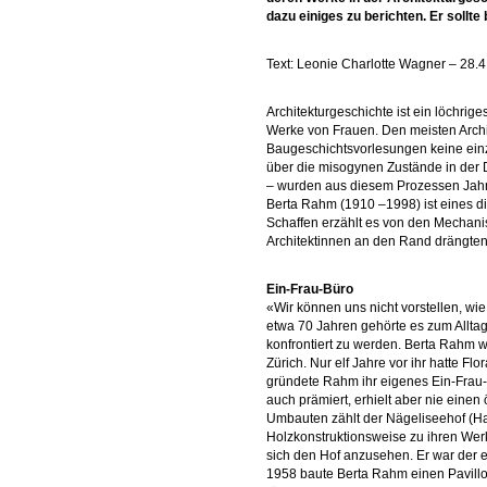
dazu einiges zu berichten. Er sollte 
Text: Leonie Charlotte Wagner – 28.
Architekturgeschichte ist ein löchrig
Werke von Frauen. Den meisten Archi
Baugeschichtsvorlesungen keine einzi
über die misogynen Zustände in der D
– wurden aus diesem Prozessen Jah
Berta Rahm (1910 –1998) ist eines d
Schaffen erzählt es von den Mechani
Architektinnen an den Rand drängten
Ein-Frau-Büro
«Wir können uns nicht vorstellen, wi
etwa 70 Jahren gehörte es zum Alltag
konfrontiert zu werden. Berta Rahm w
Zürich. Nur elf Jahre vor ihr hatte Fl
gründete Rahm ihr eigenes Ein-Frau-
auch prämiert, erhielt aber nie eine
Umbauten zählt der Nägeliseehof (Hal
Holzkonstruktionsweise zu ihren Wer
sich den Hof anzusehen. Er war der e
1958 baute Berta Rahm einen Pavill