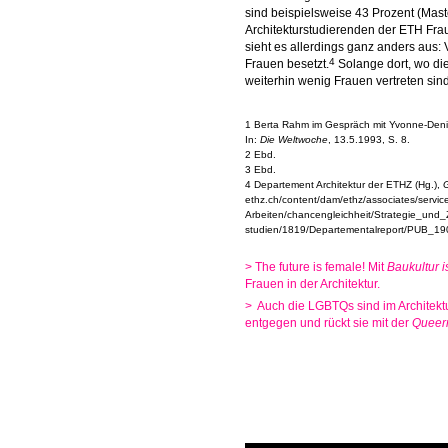
sind beispielsweise 43 Prozent (Mast
Architekturstudierenden der ETH Fr
sieht es allerdings ganz anders aus:
4
Frauen besetzt.
Solange dort, wo die
weiterhin wenig Frauen vertreten sin
1 Berta Rahm im Gespräch mit Yvonne-Denis
In:
Die Weltwoche
, 13.5.1993, S. 8.
2 Ebd.
3 Ebd.
4 Departement Architektur der ETHZ (Hg.),
G
ethz.ch/content/dam/ethz/associates/servic
Arbeiten/chancengleichheit/Strategie_und_
studien/1819/Departementalreport/PUB_1
> The future is female! Mit
Baukultur i
Frauen in der Architektur.
> Auch die LGBTQs sind im Architekt
entgegen und rückt sie mit der
Queer