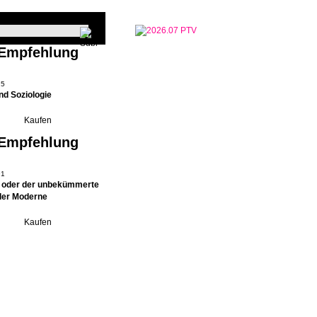
 Empfehlung
15
nd Soziologie
 Empfehlung
91
– oder der unbekümmerte
der Moderne