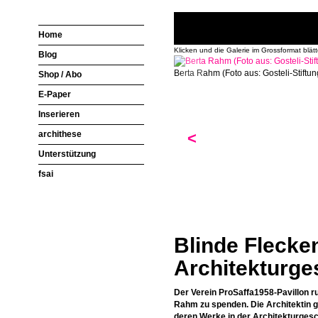
Home
Klicken und die Galerie im Grossformat blät
Blog
Berta Rahm (Foto aus: Gosteli-Stiftun
Shop / Abo
E-Paper
Inserieren
archithese
<
Unterstützung
fsai
Blinde Flecke
Architekturge
Der Verein ProSaffa1958-Pavillon ru
Rahm zu spenden. Die Architektin g
deren Werke in der Architekturgesc