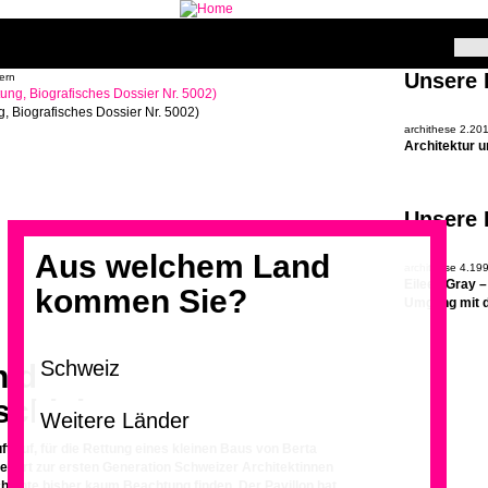
Unsere
tern
g, Biografisches Dossier Nr. 5002)
archithese 2.20
Architektur u
Unsere
Aus welchem Land
archithese 4.19
Eileen Gray 
kommen Sie?
Umgang mit 
n der
schichte
ft auf, für die Rettung eines kleinen Baus von Berta
ehört zur ersten Generation Schweizer Architektinnen
hichte bisher kaum Beachtung finden. Der Pavillon hat