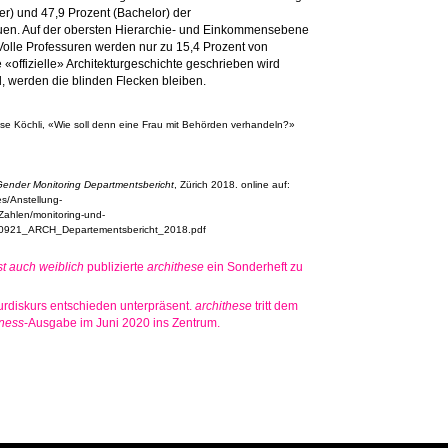
er) und 47,9 Prozent (Bachelor) der
auen. Auf der obersten Hierarchie- und Einkommensebene
 Volle Professuren werden nur zu 15,4 Prozent von
 «offizielle» Architekturgeschichte geschrieben wird
d, werden die blinden Flecken bleiben.
e Köchli, «Wie soll denn eine Frau mit Behörden verhandeln?»
ender Monitoring Departmentsbericht
, Zürich 2018. online auf:
es/Anstellung-
Zahlen/monitoring-und-
90921_ARCH_Departementsbericht_2018.pdf
st auch weiblich
publizierte
archithese
ein Sonderheft zu
urdiskurs entschieden unterpräsent.
archithese
tritt dem
ness
-Ausgabe im Juni 2020 ins Zentrum.