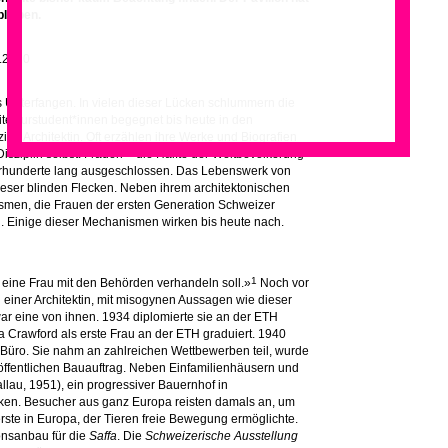
bleiben.
4.2020
es Unterfangen. In vielen dieser Lücken schlummern die
tekturstudent*innen begegnet bis heute in den
ge Architektin. Oft erzählen ihre Werke und Biografien
isziplin selbst. Frauen – die Hälfte der Weltbevölkerung
rhunderte lang ausgeschlossen. Das Lebenswerk von
ieser blinden Flecken. Neben ihrem architektonischen
smen, die Frauen der ersten Generation Schweizer
. Einige dieser Mechanismen wirken bis heute nach.
1
e eine Frau mit den Behörden verhandeln soll.»
Noch vor
 einer Architektin, mit misogynen Aussagen wie dieser
ar eine von ihnen. 1934 diplomierte sie an der ETH
ora Crawford als erste Frau an der ETH graduiert. 1940
Büro. Sie nahm an zahlreichen Wettbewerben teil, wurde
n öffentlichen Bauauftrag. Neben Einfamilienhäusern und
lau, 1951), ein progressiver Bauernhof in
ken. Besucher aus ganz Europa reisten damals an, um
rste in Europa, der Tieren freie Bewegung ermöglichte.
onsanbau für die
Saffa
. Die
Schweizerische Ausstellung