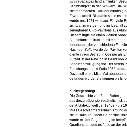
für Frauenarbeit
fand am linken Seeufe
Berufstätigkeit in der Schweiz. Die S
sichtbar machen. Darüber hinaus ging
Erwerbsarbeit. Bis dahin sollte es a
wurde erst 1971 wirksam. Für viele 
sichtbar zu werden und im Idealfall 
zerlegbaren Club-Pavillons aus Alumi
Diesem fügte sie einen kleinen Anbau
Aluminiumkonstruktion mit einer tran
Innenraum, der verschiedene Funktio
Nach der
Saffa
wurde der Pavillon vo
diente ihrem Betrieb in Gossau als
Zurzeit ist der Pavillon in Besitz von 
Abbruchbewilligung vor. Der Verein
Forschungsprojekt Saffa 1958, dedra,
Dazu soll er bis Mitte Mai abgebaut 
gefunden wurde. Sie können bis Ende
Zurückgedrängt
Die Geschichte von Berta Rahm geht 
das derzeit über sie zugänglich ist, 
der Architekturwelt der 1940er- bis 
ihres Geschlechts diskriminiert und 
sie in Hallau auf dem Grundstück ihr
wurde mit der Begründung im betreff
Quartiersplan und es fehle an der er