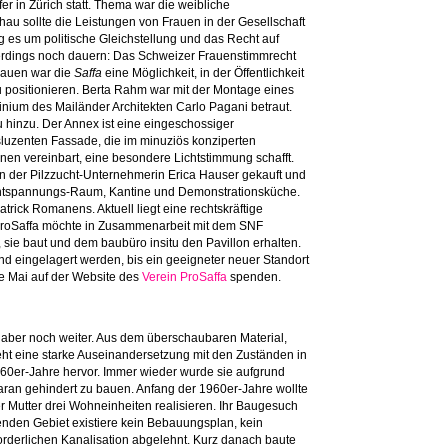
r in Zürich statt. Thema war die weibliche
chau sollte die Leistungen von Frauen in der Gesellschaft
 es um politische Gleichstellung und das Recht auf
llerdings noch dauern: Das Schweizer Frauenstimmrecht
Frauen war die
Saffa
eine Möglichkeit, in der Öffentlichkeit
zu positionieren. Berta Rahm war mit der Montage eines
nium des Mailänder Architekten Carlo Pagani betraut.
 hinzu. Der Annex ist eine eingeschossiger
sluzenten Fassade, die im minuziös konziperten
nen vereinbart, eine besondere Lichtstimmung schafft.
n der Pilzzucht-Unternehmerin Erica Hauser gekauft und
 Entspannungs-Raum, Kantine und Demonstrationsküche.
Patrick Romanens. Aktuell liegt eine rechtskräftige
 ProSaffa möchte in Zusammenarbeit mit dem SNF
 sie baut und dem baubüro insitu den Pavillon erhalten.
und eingelagert werden, bis ein geeigneter neuer Standort
 Mai auf der Website des
Verein ProSaffa
spenden.
aber noch weiter. Aus dem überschaubaren Material,
geht eine starke Auseinandersetzung mit den Zuständen in
1960er-Jahre hervor. Immer wieder wurde sie aufgrund
daran gehindert zu bauen. Anfang der 1960er-Jahre wollte
er Mutter drei Wohneinheiten realisieren. Ihr Baugesuch
enden Gebiet existiere kein Bebauungsplan, kein
forderlichen Kanalisation abgelehnt. Kurz danach baute