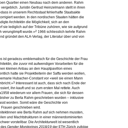
lben Quartier einen Neubau nach dem anderen. Rahm
vergeblich. Juristin Gertrud Heinzelmann stellt in ihren
«dass in unserem Rechtsstaat fehlerhafte Staatsakte
orrigiert werden. In den nordischen Staaten hätten die
igte Architektin die Möglichkeit, sich an den
sie lediglich auf der Tribüne zuhören, wie sie aufgrund
2
h verunglimpft wurde.»
1966 schliesslich kehrte Rahm
 und gründet den ALA-Verlag, der Literatur über und von
s ist geradezu emblematisch für die Geschichte der Frau
rchitektin, die zuvor mit aufwendigen Vorarbeiten für die
einen kleinen Anbau an den Hauptpavillon eines
tlich hatte sie Projektleiterin der Saffa werden wollen,
nemarie Hubacher-Constant vor «weil sie einen Mann
3
nbricht.»
Interessant ist auch, dass sich nach Ende der
ssiert, ihn kauft und so zum ersten Mal rettete. Auch
a1958 wiederum vor allem Frauen, die sich für dessen
ie bisher zu Berta Rahm geschrieben wurden – inklusive
fasst worden. Somit wäre die Geschichte von
on Frauen geschrieben wird.
hitektinnen wie Berta Rahm auf sich nehmen mussten,
ilen und Machtstrukturen in einer männerdominierten
chwer vorstellbar. Die Architekturwelt ist wesentlich
n des
Gender Monitorings 2018/19
der ETH Zürich zufolge