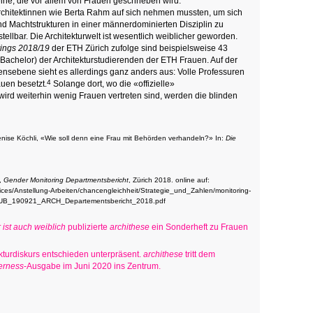
ine, die vor allem von Frauen geschrieben wird.
chitektinnen wie Berta Rahm auf sich nehmen mussten, um sich
d Machtstrukturen in einer männerdominierten Disziplin zu
tellbar. Die Architekturwelt ist wesentlich weiblicher geworden.
ings 2018/19
der ETH Zürich zufolge sind beispielsweise 43
(Bachelor) der Architekturstudierenden der ETH Frauen. Auf der
nsebene sieht es allerdings ganz anders aus: Volle Professuren
4
uen besetzt.
Solange dort, wo die «offizielle»
wird weiterhin wenig Frauen vertreten sind, werden die blinden
ise Köchli, «Wie soll denn eine Frau mit Behörden verhandeln?» In:
Die
),
Gender Monitoring Departmentsbericht
, Zürich 2018. online auf:
ices/Anstellung-Arbeiten/chancengleichheit/Strategie_und_Zahlen/monitoring-
/PUB_190921_ARCH_Departementsbericht_2018.pdf
 ist auch weiblich
publizierte
archithese
ein Sonderheft zu Frauen
kturdiskurs entschieden unterpräsent.
archithese
tritt dem
erness
-Ausgabe im Juni 2020 ins Zentrum.