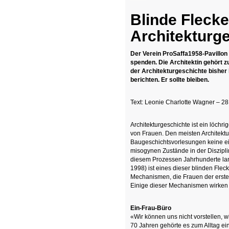
Blinde Flecke
Architekturg
Der Verein ProSaffa1958-Pavillon 
spenden. Die Architektin gehört 
der Architekturgeschichte bisher 
berichten. Er sollte bleiben.
Text: Leonie Charlotte Wagner – 2
Architekturgeschichte ist ein löch
von Frauen. Den meisten Architektu
Baugeschichtsvorlesungen keine ein
misogynen Zustände in der Diszipli
diesem Prozessen Jahrhunderte la
1998) ist eines dieser blinden Fle
Mechanismen, die Frauen der erste
Einige dieser Mechanismen wirken 
Ein-Frau-Büro
«Wir können uns nicht vorstellen, 
70 Jahren gehörte es zum Alltag ein