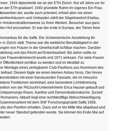
en. 1934 diplomierte sie an der ETH Zürich. Nur elf Jahre vor ihr
u an der ETH graduiert. 1940 gründete Rahm ihr eigenes Ein-Frau-
bewerben teil, wurde auch prämiert, erhielt aber nie einen
nfamilienhäusern und Umbauten zählt der Nägeliseehof (Hallau,
 in Holzkonstruktionsweise zu ihren Werken. Besucher aus ganz
den Hof anzusehen. Er war der erste in Europa, der Tieren freie
lonsanbau für die
Saffa
. Die
Schweizerische Ausstellung für
 in Zürich statt. Thema war die weibliche Berufstätigkeit in der
tungen von Frauen in der Gesellschaft sichtbar machen. Darüber
stellung und das Recht auf Erwerbsarbeit. Bis dahin sollte es
izer Frauenstimmrecht wurde erst 1971 wirksam. Für viele Frauen
r Öffentlichkeit sichtbar zu werden und im Idealfall zu
 der Montage eines zerlegbaren Club-Pavillons aus Aluminium des
 betraut. Diesem fügte sie einen kleinen Anbau hinzu. Der Annex
konstruktion mit einer transluzenten Fassade, die im minuziös
iedene Funktionen vereinbart, eine besondere Lichtstimmung
villon von der Pilzzucht-Unternehmerin Erica Hauser gekauft und
s Entspannungs-Raum, Kantine und Demonstrationsküche. Zurzeit
ck Romanens. Aktuell liegt eine rechtskräftige Abbruchbewilligung
n Zusammenarbeit mit dem SNF Forschungsprojekt Saffa 1958,
itu den Pavillon erhalten. Dazu soll er bis Mitte Mai abgebaut und
eter neuer Standort gefunden wurde. Sie können bis Ende Mai auf
enden.