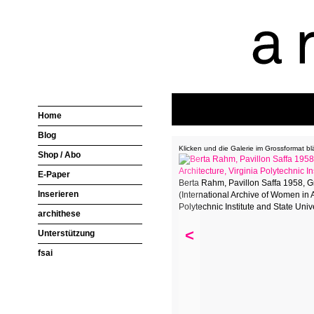
Home
Blog
Klicken und die Galerie im Grossformat bl
Shop / Abo
E-Paper
Berta Rahm, Pavillon Saffa 1958, 
Inserieren
(International Archive of Women in A
Polytechnic Institute and State Univ
archithese
<
Unterstützung
fsai