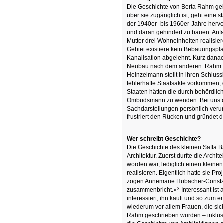
Die Geschichte von Berta Rahm geh
über sie zugänglich ist, geht eine 
der 1940er- bis 1960er-Jahre hervo
und daran gehindert zu bauen. Anfa
Mutter drei Wohneinheiten realisie
Gebiet existiere kein Bebauungsplan
Kanalisation abgelehnt. Kurz dana
Neubau nach dem anderen. Rahm zog
Heinzelmann stellt in ihren Schlus
fehlerhafte Staatsakte vorkommen, d
Staaten hätten die durch behördlich
Ombudsmann zu wenden. Bei uns darf
Sachdarstellungen persönlich veru
frustriert den Rücken und gründet d
Wer schreibt Geschichte?
Die Geschichte des kleinen Saffa B
Architektur. Zuerst durfte die Archit
worden war, lediglich einen klein
realisieren. Eigentlich hatte sie Pr
zogen Annemarie Hubacher-Constant v
3
zusammenbricht.»
Interessant ist
interessiert, ihn kauft und so zum 
wiederum vor allem Frauen, die sich
Rahm geschrieben wurden – inklusi