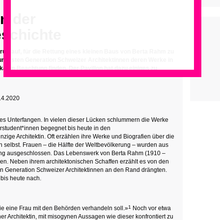
n der
eschichte
ruft auf, für die Rettung eines kleinen Baus von Berta Rahm zu
zur ersten Generation Schweizer Architektinnen deren Werke in
kaum Beachtung finden. Der Pavillon hat dazu einiges zu
8.4.2020
riges Unterfangen. In vielen dieser Lücken schlummern die Werke
rstudent*innen begegnet bis heute in den
zige Architektin. Oft erzählen ihre Werke und Biografien über die
n selbst. Frauen – die Hälfte der Weltbevölkerung – wurden aus
ng ausgeschlossen. Das Lebenswerk von Berta Rahm (1910 –
cken. Neben ihrem architektonischen Schaffen erzählt es von den
n Generation Schweizer Architektinnen an den Rand drängten.
bis heute nach.
1
wie eine Frau mit den Behörden verhandeln soll.»
Noch vor etwa
er Architektin, mit misogynen Aussagen wie dieser konfrontiert zu