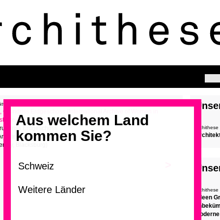
Unse
ättern
Aus welchem Land
Grundriss Erdgeschoss
archithese
kommen Sie?
Architek
rchitecture, Virginia
ersity, Blacksburg)
>
Unse
archithese
Eileen G
unbeküm
Moderne