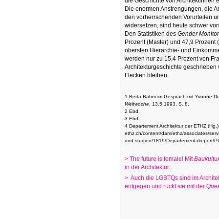
die Geschichte von Architektinnen e
Die enormen Anstrengungen, die Ar
den vorherrschenden Vorurteilen un
widersetzen, sind heute schwer vors
Den Statistiken des
Gender Monitor
Prozent (Master) und 47,9 Prozent 
obersten Hierarchie- und Einkomme
werden nur zu 15,4 Prozent von Fra
Architekturgeschichte geschrieben 
Flecken bleiben.
1 Berta Rahm im Gespräch mit Yvonne-Den
Weltwoche
, 13.5.1993, S. 8.
2 Ebd.
3 Ebd.
4 Departement Architektur der ETHZ (Hg.
ethz.ch/content/dam/ethz/associates/serv
und-studien/1819/Departementalreport
> The future is female! Mit
Baukultur
in der Architektur.
> Auch die LGBTQs sind im Archite
entgegen und rückt sie mit der
Que