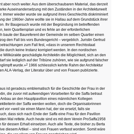
t aber noch weiter. Aus dem überschaubaren Material, das derzeit
starke Auseinandersetzung mit den Zuständen in der Architekturwelt
r. Immer wieder wurde sie aufgrund ihres Geschlechts diskriminiert
ng der 1960er-Jahre wollte sie in Hallau auf dem Grundstück ihrer
ren. Ihr Baugesuch wurde mit der Begründung im betreffenden
, kein Quartiersplan und es fehle an der erforderlichen
ch baute der Baureferent der Gemeinde im selben Quartier einen
 den Fall bis vors Bundesgericht – vergeblich. Juristin Gertrud
sbetrachtungen zum Fall fest, «dass in unserem Rechtsstaat
ie durch keine Instanz korrigiert werden. In den nordischen
e Willkürakte geschädigte Architektin die Möglichkeit, sich an den
 sie lediglich auf der Tribüne zuhören, wie sie aufgrund falscher
2
nglimpft wurde.»
1966 schliesslich kehrte Rahm der Architektur
en ALA-Verlag, der Literatur über und von Frauen publizierte.
aus ist geradezu emblematisch für die Geschichte der Frau in der
ektin, die zuvor mit aufwendigen Vorarbeiten für die Saffa betraut
en Anbau an den Hauptpavillon eines männlichen Kollegen
ojektleiterin der Saffa werden wollen, doch die Organisatorinnen
or «weil sie einen Mann hat, der sie ersetzt, falls sie
 auch, dass sich nach Ende der
Saffa
eine Frau für den Pavillon
ersten Mal rettete. Auch heute sind es mit dem Verein ProSaffa1958
 für dessen Erhalt einsetzen. Auch alle Texte, die bisher zu Berta
ve diesem Artikel – sind von Frauen verfasst worden. Somit wäre