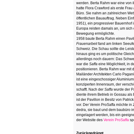
werden. Berta Rahm war eine von ihn
hatte Flora Crawford als erste Fra
Büro. Sie nahm an zahlreichen Wett
öffentlichen Bauauftrag. Neben Ei
1951), ein progressiver Bauernhof
Europa reisten damals an, um sich 
Bewegung ermöglichte.
1958 baute Berta Rahm einen Pavil
Frauenarbeit
fand am linken Seeufer
Schweiz. Die Schau sollte die Leis
hinaus ging es um politische Gleich
allerdings noch dauern: Das Schwe
war die
Saffa
eine Möglichkeit, in de
positionieren. Berta Rahm war mit
Mailänder Architekten Carlo Pagani
ist eine eingeschossiger Aluminium
konziperten Innenraum, der versch
schafft. Nach der
Saffa
wurde der Pa
diente ihrem Betrieb in Gossau al
ist der Pavillon in Besitz von Patri
vor. Der Verein ProSaffa möchte i
dedra, sie baut und dem baubüro ins
eingelagert werden, bis ein geeign
der Website des
Verein ProSaffa
sp
Zurückgedrängt