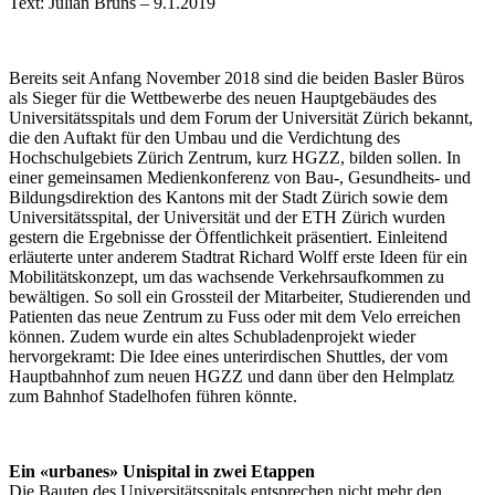
Text: Julian Bruns – 9.1.2019
Bereits seit Anfang November 2018 sind die beiden Basler Büros
als Sieger für die Wettbewerbe des neuen Hauptgebäudes des
Universitätsspitals und dem Forum der Universität Zürich bekannt,
die den Auftakt für den Umbau und die Verdichtung des
Hochschulgebiets Zürich Zentrum, kurz HGZZ, bilden sollen. In
einer gemeinsamen Medienkonferenz von Bau-, Gesundheits- und
Bildungsdirektion des Kantons mit der Stadt Zürich sowie dem
Universitätsspital, der Universität und der ETH Zürich wurden
gestern die Ergebnisse der Öffentlichkeit präsentiert. Einleitend
erläuterte unter anderem Stadtrat Richard Wolff erste Ideen für ein
Mobilitätskonzept, um das wachsende Verkehrsaufkommen zu
bewältigen. So soll ein Grossteil der Mitarbeiter, Studierenden und
Patienten das neue Zentrum zu Fuss oder mit dem Velo erreichen
können. Zudem wurde ein altes Schubladenprojekt wieder
hervorgekramt: Die Idee eines unterirdischen Shuttles, der vom
Hauptbahnhof zum neuen HGZZ und dann über den Helmplatz
zum Bahnhof Stadelhofen führen könnte.
Ein «urbanes» Unispital in zwei Etappen
Die Bauten des Universitätsspitals entsprechen nicht mehr den