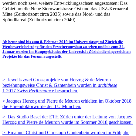
werden noch zwei weitere Entwicklungsachsen angestossen: Das
Gebiet um die Neue Sternwartstrasse Ost und das USZ-Kernareal
Mitte (Zeithorizont circa 2035) sowie das Nord- und das
Spöndliareal (Zeithorizont circa 2040).
Ab heute sind bis zum 8. Februar 2019 im
Universitätsspital Zürich die
Wettbewerbsbeiträge für den Erweiterungsbau zu sehen und bis zum 24.
Januar werden im
Hauptgebäudes der Universität Zürich die eingereichten
Projekte für das Forum ausgestellt.
> Jeweils zwei Grossprojekte von Herzog & de Meuron
beziehungsweise Christ & Gantenbein wurden in
archithese
1.2017
Swiss Performance
besprochen.
> Jacques Herzog und Pierre de Meuron erhielten im Oktober 2018
die Ehrendoktorwürde der TU München.
> Das Studio Basel der ETH Zürich unter der Leitung von Jacques
Herzog und Pierre de Meuron wurde im Sommer 2018 geschlossen.
> Emanuel Christ und Christoph Gantenbein wurden im Frühjahr