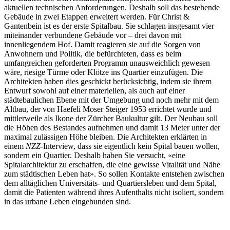
aktuellen technischen Anforderungen. Deshalb soll das bestehende
Gebäude in zwei Etappen erweitert werden. Für Christ &
Gantenbein ist es der erste Spitalbau. Sie schlagen insgesamt vier
miteinander verbundene Gebäude vor – drei davon mit
innenliegendem Hof. Damit reagieren sie auf die Sorgen von
Anwohnern und Politik, die befürchteten, dass es beim
umfangreichen geforderten Programm unausweichlich gewesen
wäre, riesige Türme oder Klötze ins Quartier einzufügen. Die
Architekten haben dies geschickt berücksichtig, indem sie ihrem
Entwurf sowohl auf einer materiellen, als auch auf einer
städtebaulichen Ebene mit der Umgebung und noch mehr mit dem
Altbau, der von Haefeli Moser Steiger 1953 errichtet wurde und
mittlerweile als Ikone der Zürcher Baukultur gilt. Der Neubau soll
die Höhen des Bestandes aufnehmen und damit 13 Meter unter der
maximal zulässigen Höhe bleiben. Die Architekten erklärten in
einem
NZZ
-Interview, dass sie eigentlich kein Spital bauen wollen,
sondern ein Quartier. Deshalb haben Sie versucht, «eine
Spitalarchitektur zu erschaffen, die eine gewisse Vitalität und Nähe
zum städtischen Leben hat». So sollen Kontakte entstehen zwischen
dem alltäglichen Universitäts- und Quartiersleben und dem Spital,
damit die Patienten während ihres Aufenthalts nicht isoliert, sondern
in das urbane Leben eingebunden sind.