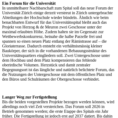
Ein Forum für die Universität
In unmittelbarer Nachbarschaft zum Spital soll das neue Forum der
Universität Zürich einige derzeit verstreut in Zürich untergebrachte
Abteilungen der Hochschule wieder bündeln. Ähnlich wie beim
benachbarten Entwurf für das Universitätsspital bleibt auch das
Projekt von Herzog & de Meuron zwei Geschosse unter der
maximal erlaubten Höhe.
Zudem
halten sie im Gegensatz zur
Wettbewerbskonkurrenz, beinahe die halbe Parzelle frei und
spannen so einen neuen Platz entlang der Rämistrasse auf – die
Gloriaterrasse. Dadurch entsteht ein verhältnismässig kleiner
Baukörper, der sich in die vorhandenen Bebauungsstruktur des
Universitätsquartiers eingliedern soll. Zwei Untergeschosse unter
dem Hochbau und dem Platz kompensieren das fehlende
oberirdische Volumen. Herzstück und damit zentraler
Begegnungsort ist das längliche und natürlich belichtete Forum, das
die Nutzungen der Untergeschosse mit dem öffentlichen Platz und
den Büros und Schulräumen der Obergeschosse verbindet.
Langer Weg zur Fertigstellung
Bis die beiden vorgestellten Projekte bezogen werden können, wird
allerdings noch viel Zeit verstreichen. Das Forum soll 2026 in
Betrieb genommen werden; die erste Etappe des Spitals ein Jahr
früher. Die Fertigstellung ist jedoch erst auf 2037 datiert. Bis dahin