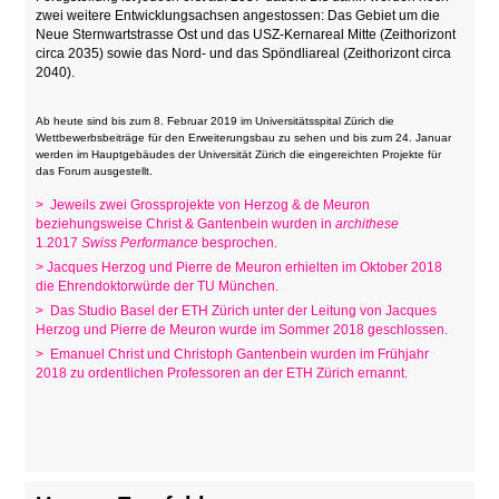
zwei weitere Entwicklungsachsen angestossen: Das Gebiet um die
Neue Sternwartstrasse Ost und das USZ-Kernareal Mitte (Zeithorizont
circa 2035) sowie das Nord- und das Spöndliareal (Zeithorizont circa
2040).
Ab heute sind bis zum 8. Februar 2019 im
Universitätsspital Zürich die
Wettbewerbsbeiträge für den Erweiterungsbau zu sehen und bis zum 24. Januar
werden im
Hauptgebäudes der Universität Zürich die eingereichten Projekte für
das Forum ausgestellt.
> Jeweils zwei Grossprojekte von Herzog & de Meuron
beziehungsweise Christ & Gantenbein wurden in
archithese
1.2017
Swiss Performance
besprochen.
> Jacques Herzog und Pierre de Meuron erhielten im Oktober 2018
die Ehrendoktorwürde der TU München.
> Das Studio Basel der ETH Zürich unter der Leitung von Jacques
Herzog und Pierre de Meuron wurde im Sommer 2018 geschlossen.
> Emanuel Christ und Christoph Gantenbein wurden im Frühjahr
2018 zu ordentlichen Professoren an der ETH Zürich ernannt.