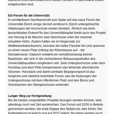
während ihres Aufenthalts nicht isoliert, sondern in das urbane Leben
eingebunden sind.
Ein Forum für die Universität
In unmittelbarer Nachbarschaft zum Spital soll das neue Forum der
Universität Zürich einige derzeit verstreut in Zürich untergebrachte
Abteilungen der Hochschule wieder bündeln. Ähnlich wie beim
benachbarten Entwurf für das Universitätsspital bleibt auch das Projekt
von Herzog & de Meuron zwei Geschosse unter der maximal
erlaubten Höhe.
Zudem
halten sie im Gegensatz zur
Wettbewerbskonkurrenz, beinahe die halbe Parzelle frei und spannen
so einen neuen Platz entlang der Rämistrasse auf – die
Gloriaterrasse. Dadurch entsteht ein verhältnismässig kleiner
Baukörper, der sich in die vorhandenen Bebauungsstruktur des
Universitätsquartiers eingliedern soll. Zwei Untergeschosse unter dem
Hochbau und dem Platz kompensieren das fehlende oberirdische
Volumen. Herzstück und damit zentraler Begegnungsort ist das
längliche und natürlich belichtete Forum, das die Nutzungen der
Untergeschosse mit dem öffentlichen Platz und den Büros und
Schulräumen der Obergeschosse verbindet.
Langer Weg zur Fertigstellung
Bis die beiden vorgestellten Projekte bezogen werden können, wird
allerdings noch viel Zeit verstreichen. Das Forum soll 2026 in Betrieb
genommen werden; die erste Etappe des Spitals ein Jahr früher. Die
Fertigstellung ist jedoch erst auf 2037 datiert. Bis dahin werden noch