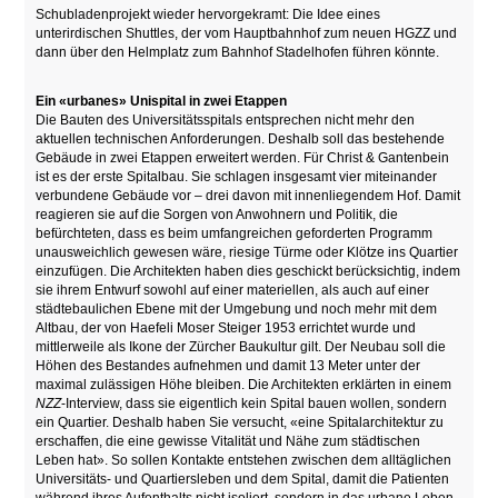
Schubladenprojekt wieder hervorgekramt: Die Idee eines
unterirdischen Shuttles, der vom Hauptbahnhof zum neuen HGZZ und
dann über den Helmplatz zum Bahnhof Stadelhofen führen könnte.
Ein «urbanes» Unispital in zwei Etappen
Die Bauten des Universitätsspitals entsprechen nicht mehr den
aktuellen technischen Anforderungen. Deshalb soll das bestehende
Gebäude in zwei Etappen erweitert werden. Für Christ & Gantenbein
ist es der erste Spitalbau. Sie schlagen insgesamt vier miteinander
verbundene Gebäude vor – drei davon mit innenliegendem Hof. Damit
reagieren sie auf die Sorgen von Anwohnern und Politik, die
befürchteten, dass es beim umfangreichen geforderten Programm
unausweichlich gewesen wäre, riesige Türme oder Klötze ins Quartier
einzufügen. Die Architekten haben dies geschickt berücksichtig, indem
sie ihrem Entwurf sowohl auf einer materiellen, als auch auf einer
städtebaulichen Ebene mit der Umgebung und noch mehr mit dem
Altbau, der von Haefeli Moser Steiger 1953 errichtet wurde und
mittlerweile als Ikone der Zürcher Baukultur gilt. Der Neubau soll die
Höhen des Bestandes aufnehmen und damit 13 Meter unter der
maximal zulässigen Höhe bleiben. Die Architekten erklärten in einem
NZZ
-Interview, dass sie eigentlich kein Spital bauen wollen, sondern
ein Quartier. Deshalb haben Sie versucht, «eine Spitalarchitektur zu
erschaffen, die eine gewisse Vitalität und Nähe zum städtischen
Leben hat». So sollen Kontakte entstehen zwischen dem alltäglichen
Universitäts- und Quartiersleben und dem Spital, damit die Patienten