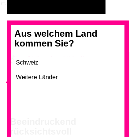
Aus welchem Land
kommen Sie?
Herzog & de Meuron, Forum UZH, Ansichten
<
Beeindruckend
rücksichtsvoll