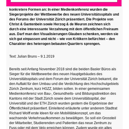
Die Planung für das Hochschulgebiet Zürich Zentrum nimmt
konkretere Formen an: In einer Medienkonferenz wurden die
Siegerprojekte der
Wettbewerbe des neuen Universitätsspitals und
des Forums der Universität Zürich präsentiert. Die Projekte von
Christ
&
Gantenbein sowie Herzog & de Meuron zeichnen sich
durch eine interessante Verzahnung mit dem öffentlichen Freiraum
aus. Darf man den Visualisierungen Glauben schenken, werden sie
sich gut einpassen und nicht – wie von Kritikern befürchtet – den
Charakter des heterogen bebauten Quartiers sprengen.
Text: Julian Bruns – 9.1.2019
Bereits seit Anfang November 2018 sind die beiden Basler Büros als
Sieger für die Wettbewerbe des neuen Hauptgebäudes des
Universitätsspitals und dem Forum der Universität Zürich bekannt, die
den Auftakt für den Umbau und die Verdichtung des Hochschulgebiets
Zürich Zentrum, kurz HGZZ, bilden sollen. In einer gemeinsamen
Medienkonferenz von Bau-, Gesundheits- und Bildungsdirektion des
Kantons mit der Stadt Zürich sowie dem Universitätsspital, der
Universität und der ETH Zürich wurden gestern die Ergebnisse der
Öffentlichkeit präsentiert. Einleitend erläuterte unter anderem Stadtrat
Richard Wolff erste Ideen für ein Mobilitätskonzept, um das
wachsende Verkehrsaufkommen zu bewältigen. So soll ein Grossteil
der Mitarbeiter, Studierenden und Patienten das neue Zentrum zu
Fuss oder mit dem Velo erreichen können. Zudem wurde ein altes