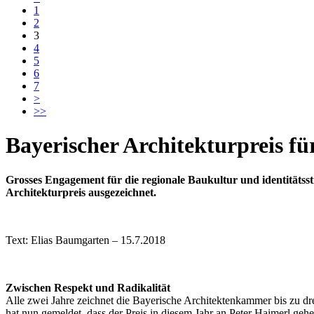
1
2
3
4
5
6
7
>
>>
Bayerischer Architekturpreis fü
Grosses Engagement für die regionale Baukultur und identitätss
Architekturpreis ausgezeichnet.
Text: Elias Baumgarten – 15.7.2018
Zwischen Respekt und Radikalität
Alle zwei Jahre zeichnet die Bayerische Architektenkammer bis zu dr
hat nun gemeldet, dass der Preis in diesem Jahr an Peter Haimerl geh