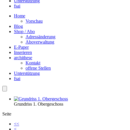
Unterstützung
fsai
Home
Vorschau
Blog
Shop / Abo
Adressänderung
Aboverwaltung
E-Paper
Inserieren
archithese
Kontakt
offene Stellen
Unterstützung
fsai
Grundriss 1. Obergeschoss
Seite
<<
<