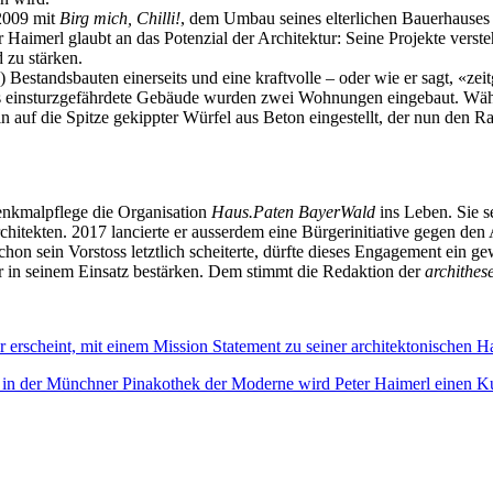
 2009 mit
Birg mich, Chilli!
, dem Umbau seines elterlichen Bauerhauses 
imerl glaubt an das Potenzial der Architektur: Seine Projekte versteh
d zu stärken.
) Bestandsbauten einerseits und eine kraftvolle – oder wie er sagt, «ze
insturzgefährdete Gebäude wurden zwei Wohnungen eingebaut. Während
n auf die Spitze gekippter Würfel aus Beton eingestellt, der nun den R
nkmalpflege die Organisation
Haus.Paten BayerWald
ins Leben. Sie se
chitekten. 2017 lancierte er ausserdem eine Bürgerinitiative gegen den
n sein Vorstoss letztlich scheiterte, dürfte dieses Engagement ein ge
er in seinem Einsatz bestärken. Dem stimmt die Redaktion der
archithes
 erscheint, mit einem Mission Statement zu seiner architektonischen H
in der Münchner Pinakothek der Moderne wird Peter Haimerl einen Kur