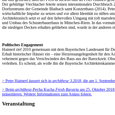
Der gebürtige Viechtacher feierte seinen interantionalen Durchbruch
Dorfzentrums der Gemeinde Blaibach samt Konzerthaus (2014). Peter Ha
wirtschaftliche Impulse zu setzen und vor allem Identität zu stiften un
Architektonisch setzt er auf den liebevollen Umgang mit (oft maroden
und Umbau des Schusterbauerhaus in München-Riem. In das vormals e
die niedrigen Decken erhalten geblieben sind, wurde in der anderen ei
Politisches Engagement
Haimerl rief 2010 gemeinsam mit dem Bayerischen Landesamt für De
Erhalt historischer Häuser ein – eine Herzensangelegenheit für den Ar
vehement gegen das Verschwinden des Baus aus der Barockzeit. Obscho
verleihen. Es scheint, als wolle ihn die Bayerische Architektenkamm
> Peter Haimerl äussert sich in
archithese
3.2018, die am 1. September
>
Beim
archithese
-Pecha Kucha
Fresh Bavaria
am 25. Oktober 2018 
präsentieren. Weitere Informationen zum Anlass folgen.
Veranstaltung