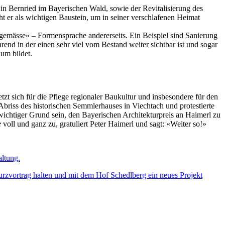
in Bernried im Bayerischen Wald, sowie der Revitalisierung des
t er als wichtigen Baustein, um in seiner verschlafenen Heimat
itgemässe» – Formensprache andererseits. Ein Beispiel sind Sanierung
 in der einen sehr viel vom Bestand weiter sichtbar ist und sogar
aum bildet.
tzt sich für die Pflege regionaler Baukultur und insbesondere für den
 Abriss des historischen Semmlerhauses in Viechtach und protestierte
wichtiger Grund sein, den Bayerischen Architekturpreis an Haimerl zu
e
voll und ganz zu, gratuliert Peter Haimerl und sagt: «Weiter so!»
altung.
zvortrag halten und mit dem Hof Schedlberg ein neues Projekt