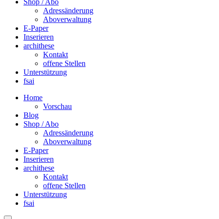
Shop / Abo
Adressänderung
Aboverwaltung
E-Paper
Inserieren
archithese
Kontakt
offene Stellen
Unterstützung
fsai
Home
Vorschau
Blog
Shop / Abo
Adressänderung
Aboverwaltung
E-Paper
Inserieren
archithese
Kontakt
offene Stellen
Unterstützung
fsai