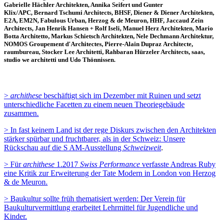
Gabrielle Hächler Architekten, Annika Seifert und Gunter
Klix/APC, Bernard Tschumi Architects, BHSF, Diener & Diener Architekten,
E2A, EM2N, Fabulous Urban, Herzog & de Meuron, HHF, Jaccaud Zein
Architects, Jan Henrik Hansen + Rolf Iseli, Manuel Herz Architekten, Mario
Botta Architetto, Markus Schietsch Architekten, Nele Dechmann Architektur,
NOMOS Groupement d'Architectes, Pierre-Alain Dupraz Architecte,
raumbureau, Stocker Lee Architetti, Rahbaran Hürzeler Architects, saas,
studio we architetti und Udo Thönnissen.
>
archithese
beschäftigt sich im Dezember mit Ruinen und setzt
unterschiedliche Facetten zu einem neuen Theoriegebäude
zusammen.
> In fast keinem Land ist der rege Diskurs zwischen den Architekten
stärker spürbar und fruchtbarer, als in der Schweiz: Unsere
Rückschau auf die S AM-Ausstellung
Schweizweit
.
> Für
archithese
1.2017
Swiss Performance
verfasste Andreas Ruby
eine Kritik zur Erweiterung der Tate Modern in London von Herzog
& de Meuron.
> Baukultur sollte früh thematisiert werden: Der Verein für
Baukulturvermittlung erarbeitet Lehrmittel für Jugendliche und
Kinder.