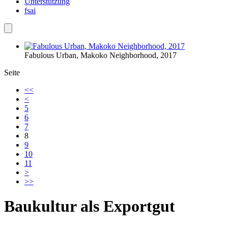
Unterstützung
fsai
Fabulous Urban, Makoko Neighborhood, 2017
Seite
<<
<
5
6
7
8
9
10
11
>
>>
Baukultur als Exportgut