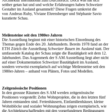
Architektur international zum Durchbruch. Doch was hat sich
seither getan hat und und welche Erfahrungen haben Schweizer
Gestalter im Ausland gesammelt? Diese Fragen umkreist die
von Andreas Ruby, Viviane Ehrensberger und Stéphanie Savio
kuratierte Schau.
Meilensteine seit den 1980er-Jahren
Die Ausstellung beginnt mit einer historischen Einordnung des
Themas gegen Ende des 20. Jahrhunderts. Bereits 1978 fand an der
ETH Zürich die Ausstellung
Schweizer Bauen im Ausland
statt. Der
umfassende Katalog der Schau zeigte die Bautätigkeit seit dem 12.
Jahrhundert. Das Augenmerk der S AM Ausstellung liegt aber nicht
auf einer Dokumentation Schweizer Bautätigkeit im Ausland,
sondern verweist exemplarisch auf wichtige Meilensteine seit den
1980er-Jahren – anhand von Plänen, Fotos und Modellen.
Zeitgenössische Positionen
In den grossne Räumen des S AM werden zeitgenössische
Positionen vorgestellt: Zehn Wohnprojekte, die in den letzten fünf
Jahren entstanden sind. Ferienhäusern, Einfamilienhäuser, kleine
Wohnblöcke und sozialer Wohnungsbau zeigen exemplarisch, wie
die Architekturschaffenden mit den vorgefundenen Bedingungen