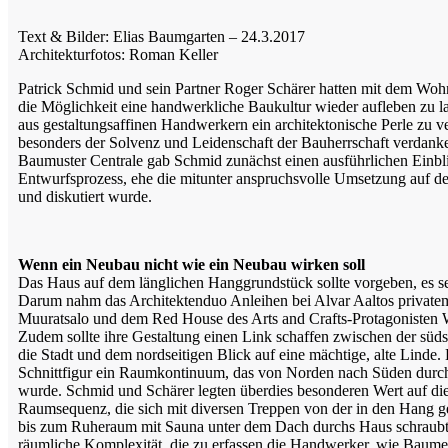
Text & Bilder: Elias Baumgarten – 24.3.2017
Architekturfotos: Roman Keller
Patrick Schmid und sein Partner Roger Schärer hatten mit dem W
die Möglichkeit eine handwerkliche Baukultur wieder aufleben zu 
aus gestaltungsaffinen Handwerkern ein architektonische Perle zu v
besonders der Solvenz und Leidenschaft der Bauherrschaft verdank
Baumuster Centrale gab Schmid zunächst einen ausführlichen Einbl
Entwurfsprozess, ehe die mitunter anspruchsvolle Umsetzung auf de
und diskutiert wurde.
Wenn ein Neubau nicht wie ein Neubau wirken soll
Das Haus auf dem länglichen Hanggrundstück sollte vorgeben, es s
Darum nahm das Architektenduo Anleihen bei Alvar Aaltos privat
Muuratsalo und dem Red House des Arts and Crafts-Protagonisten W
Zudem sollte ihre Gestaltung einen Link schaffen zwischen der süds
die Stadt und dem nordseitigen Blick auf eine mächtige, alte Linde. 
Schnittfigur ein Raumkontinuum, das von Norden nach Süden durc
wurde. Schmid und Schärer legten überdies besonderen Wert auf di
Raumsequenz, die sich mit diversen Treppen von der in den Hang g
bis zum Ruheraum mit Sauna unter dem Dach durchs Haus schraubt. 
räumliche Komplexität, die zu erfassen die Handwerker, wie Baume