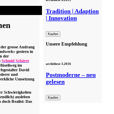
Tradition | Adaption
| Innovation
hen
Unsere Empfehlung
s der grosse Andrang
andwerk» gestern in
on der
n
Schmid Schärer
archithese 3.2016
Müseliweg im
rbgestalter David
Postmoderne – neu
iederer und
werkliche Umsetzung
gelesen
er Schwierigkeiten
(endlich) ausleben
 doch Realist: Das