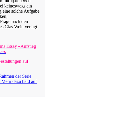
en mit «ja». Doch
sei keineswegs ein
eg eine solche Aufgabe
ken,
 Frage nach den
es Glas Wein vertagt.
nns Essay «Aufstieg
sen
.
estaltungen auf
Rahmen der Serie
 Mehr dazu bald auf