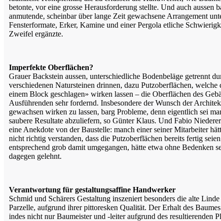
betonte, vor eine grosse Herausforderung stellte. Und auch aussen 
anmutende, scheinbar über lange Zeit gewachsene Arrangement unte
Fensterformate, Erker, Kamine und einer Pergola etliche Schwierigk
Zweifel ergänzte.
Imperfekte Oberflächen?
Grauer Backstein aussen, unterschiedliche Bodenbeläge getrennt d
verschiedenen Natursteinen drinnen, dazu Putzoberflächen, welche
einem Block geschlagen» wirken lassen – die Oberflächen des Gebä
Ausführenden sehr fordernd. Insbesondere der Wunsch der Architekte
gewachsen wirken zu lassen, barg Probleme, denn eigentlich sei ma
saubere Resultate abzuliefern, so Günter Klaus. Und Fabio Niedere
eine Anekdote von der Baustelle: manch einer seiner Mitarbeiter hät
nicht richtig verstanden, dass die Putzoberflächen bereits fertig sei
entsprechend grob damit umgegangen, hätte etwa ohne Bedenken s
dagegen gelehnt.
Verantwortung für gestaltungsaffine Handwerker
Schmid und Schärers Gestaltung inszeniert besonders die alte Linde
Parzelle, aufgrund ihrer pittoresken Qualität. Der Erhalt des Baumes
indes nicht nur Baumeister und -leiter aufgrund des resultierenden 