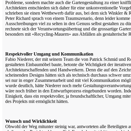
Probleme, sondern machte auch die Gartengestaltung zu einer kniff
Architekten entschieden sich daher für eine unkonventionelle Vorg
schrieben sie einen Wettbewerb dafür aus, bei dem sich Winkler & 
Peter Richard sprach von einem Traumszenario, denn leider komme 
Ausschreibungen viel zu selten in den Genuss selbst gestalten zu d
rechnete sich der Verantwortungsübertrag und die grossartige Garte
besonders mit «Recycling-Mauern» aus Abfällen als gestalterische R
Respektvoller Umgang und Kommunikation
Fabio Niederer, der mit seinem Team die von Patrick Schmid und R
gestalteten Einbaumöbel baute, betonte die Wichtigkeit der iterativ
Architekturschaffenden und Handwerkern. Denn die auf den Zeich
scheinenden Designs hätten sich als technisch durchaus schwer umz
sei nur in enger Zusammenarbeit und mit viel Kommunikation mögl
wurde deutlich, hätte Niederer noch mehr Gestaltungsverantwort
wäre noch früher in den Entwurfsprozess eingebunden worden. Inde
Einigkeit, dass ein respektvoller, ja freundschaftlicher, Umgang mit
des Projekts mit ermöglicht hätten.
Wunsch und Wirklichkeit
Obwohl der Weg mitunter steinig war, antworteten alle Beteiligten a