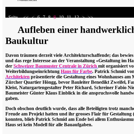
Seite
<<
<
6
7
8
9
10
11
12
>
>>
Aufleben einer handwerklic
Baukultur
Davon träumen derzeit viele Architekturschaffende; das bewie
und das rege Interesse an der Veranstaltung «Gestaltung im H
der
Schweizer Baumuster Centrale in Zürich
mit organisiert v
Weiterbildungseinrichtung
Haus für Farbe
. Patrick Schmid vo
Architekten
präsentierte die Gestaltung eines Wohnhauses am 
Zürcher Quartier Höngg, bevor Bauleiter Benedikt Zweifel, Fa
Kleist, Naturgartengestalter Peter Richard, Schreiner Fabio N
Baumeister Günter Klaus Einblick in die anspruchsvolle hand
gaben.
Doch obschon deutlich wurde, dass alle Beteiligten trotz manch
Freude am Projekt hatten und ihr grosses Flair für Gestaltung 
konnten, blieb Patrick Schmid am Ende bei allem Enthusiasmus
Haus sei kein Modell für alle Bauaufgaben.