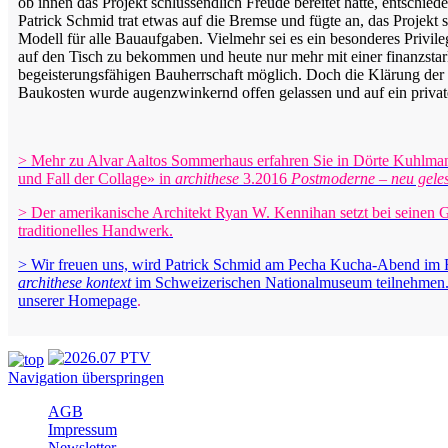
ob ihnen das Projekt schlussendlich Freude bereitet hätte, entschied
Patrick Schmid trat etwas auf die Bremse und fügte an, das Projekt 
Modell für alle Bauaufgaben. Vielmehr sei es ein besonderes Privil
auf den Tisch zu bekommen und heute nur mehr mit einer finanzstar
begeisterungsfähigen Bauherrschaft möglich. Doch die Klärung der
Baukosten wurde augenzwinkernd offen gelassen und auf ein privat
> Mehr zu Alvar Aaltos Sommerhaus erfahren Sie in Dörte Kuhlma
und Fall der Collage» in
archithese
3.2016
Postmoderne – neu gele
> Der amerikanische Architekt Ryan W. Kennihan setzt bei seinen G
traditionelles Handwerk.
> Wir freuen uns, wird Patrick Schmid am Pecha Kucha-Abend im 
archithese kontext
im Schweizerischen Nationalmuseum teilnehmen.
unserer Homepage
.
Navigation überspringen
AGB
Impressum
Newsletter