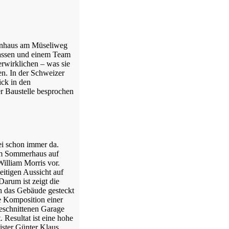
ohnhaus am Müseliweg
lassen und einem Team
erwirklichen – was sie
en. In der Schweizer
ick in den
r Baustelle besprochen
ei schon immer da.
em Sommerhaus auf
illiam Morris vor.
eitigen Aussicht auf
Darum ist zeigt die
h das Gebäude gesteckt
e Komposition einer
eschnittenen Garage
Resultat ist eine hohe
ister Günter Klaus