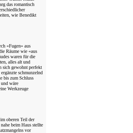
barg das romantisch
rschiedlicher
eiten, wie Benedikt
urch «Fugen» aus
 die Räume wie «aus
udes waren für die
n, alles alt und
n sich gewohnt perfekt
r ergänzte schmunzelnd
te bis zum Schluss
en und wäre
eine Werkzeuge
 im oberen Teil der
 nahe beim Haus stellte
Platzmangelns vor