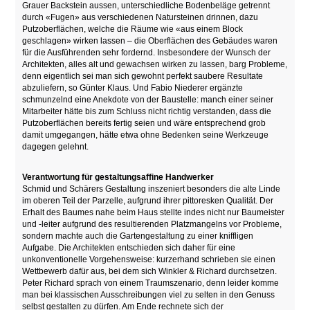
Grauer Backstein aussen, unterschiedliche Bodenbeläge getrennt
durch «Fugen» aus verschiedenen Natursteinen drinnen, dazu
Putzoberflächen, welche die Räume wie «aus einem Block
geschlagen» wirken lassen – die Oberflächen des Gebäudes waren
für die Ausführenden sehr fordernd. Insbesondere der Wunsch der
Architekten, alles alt und gewachsen wirken zu lassen, barg Probleme,
denn eigentlich sei man sich gewohnt perfekt saubere Resultate
abzuliefern, so Günter Klaus. Und Fabio Niederer ergänzte
schmunzelnd eine Anekdote von der Baustelle: manch einer seiner
Mitarbeiter hätte bis zum Schluss nicht richtig verstanden, dass die
Putzoberflächen bereits fertig seien und wäre entsprechend grob
damit umgegangen, hätte etwa ohne Bedenken seine Werkzeuge
dagegen gelehnt.
Verantwortung für gestaltungsaffine Handwerker
Schmid und Schärers Gestaltung inszeniert besonders die alte Linde
im oberen Teil der Parzelle, aufgrund ihrer pittoresken Qualität. Der
Erhalt des Baumes nahe beim Haus stellte indes nicht nur Baumeister
und -leiter aufgrund des resultierenden Platzmangelns vor Probleme,
sondern machte auch die Gartengestaltung zu einer kniffligen
Aufgabe. Die Architekten entschieden sich daher für eine
unkonventionelle Vorgehensweise: kurzerhand schrieben sie einen
Wettbewerb dafür aus, bei dem sich Winkler & Richard durchsetzen.
Peter Richard sprach von einem Traumszenario, denn leider komme
man bei klassischen Ausschreibungen viel zu selten in den Genuss
selbst gestalten zu dürfen. Am Ende rechnete sich der