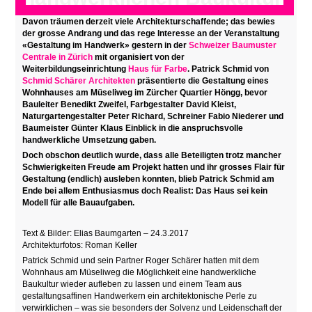
Davon träumen derzeit viele Architekturschaffende; das bewies
der grosse Andrang und das rege Interesse an der Veranstaltung
«Gestaltung im Handwerk» gestern in der
Schweizer Baumuster
Centrale in Zürich
mit organisiert von der
Weiterbildungseinrichtung
Haus für Farbe
. Patrick Schmid von
Schmid Schärer Architekten
präsentierte die Gestaltung eines
Wohnhauses am Müseliweg im Zürcher Quartier Höngg, bevor
Bauleiter Benedikt Zweifel, Farbgestalter David Kleist,
Naturgartengestalter Peter Richard, Schreiner Fabio Niederer und
Baumeister Günter Klaus Einblick in die anspruchsvolle
handwerkliche Umsetzung gaben.
Doch obschon deutlich wurde, dass alle Beteiligten trotz mancher
Schwierigkeiten Freude am Projekt hatten und ihr grosses Flair für
Gestaltung (endlich) ausleben konnten, blieb Patrick Schmid am
Ende bei allem Enthusiasmus doch Realist: Das Haus sei kein
Modell für alle Bauaufgaben.
Text & Bilder: Elias Baumgarten – 24.3.2017
Architekturfotos: Roman Keller
Patrick Schmid und sein Partner Roger Schärer hatten mit dem
Wohnhaus am Müseliweg die Möglichkeit eine handwerkliche
Baukultur wieder aufleben zu lassen und einem Team aus
gestaltungsaffinen Handwerkern ein architektonische Perle zu
verwirklichen – was sie besonders der Solvenz und Leidenschaft der