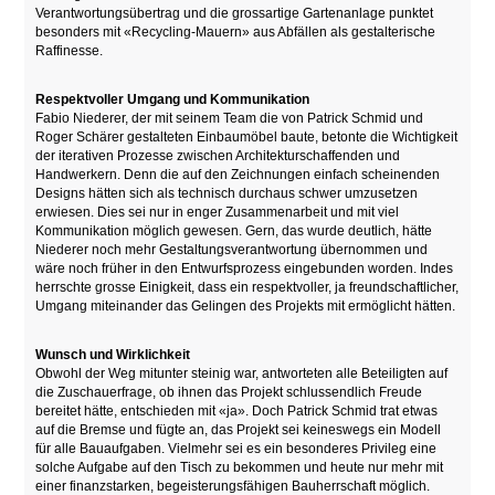
Verantwortungsübertrag und die grossartige Gartenanlage punktet
besonders mit «Recycling-Mauern» aus Abfällen als gestalterische
Raffinesse.
Respektvoller Umgang und Kommunikation
Fabio Niederer, der mit seinem Team die von Patrick Schmid und
Roger Schärer gestalteten Einbaumöbel baute, betonte die Wichtigkeit
der iterativen Prozesse zwischen Architekturschaffenden und
Handwerkern. Denn die auf den Zeichnungen einfach scheinenden
Designs hätten sich als technisch durchaus schwer umzusetzen
erwiesen. Dies sei nur in enger Zusammenarbeit und mit viel
Kommunikation möglich gewesen. Gern, das wurde deutlich, hätte
Niederer noch mehr Gestaltungsverantwortung übernommen und
wäre noch früher in den Entwurfsprozess eingebunden worden. Indes
herrschte grosse Einigkeit, dass ein respektvoller, ja freundschaftlicher,
Umgang miteinander das Gelingen des Projekts mit ermöglicht hätten.
Wunsch und Wirklichkeit
Obwohl der Weg mitunter steinig war, antworteten alle Beteiligten auf
die Zuschauerfrage, ob ihnen das Projekt schlussendlich Freude
bereitet hätte, entschieden mit «ja». Doch Patrick Schmid trat etwas
auf die Bremse und fügte an, das Projekt sei keineswegs ein Modell
für alle Bauaufgaben. Vielmehr sei es ein besonderes Privileg eine
solche Aufgabe auf den Tisch zu bekommen und heute nur mehr mit
einer finanzstarken, begeisterungsfähigen Bauherrschaft möglich.