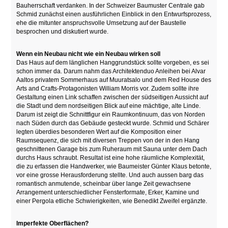
Bauherrschaft verdanken. In der Schweizer Baumuster Centrale gab
Schmid zunächst einen ausführlichen Einblick in den Entwurfsprozess,
ehe die mitunter anspruchsvolle Umsetzung auf der Baustelle
besprochen und diskutiert wurde.
Wenn ein Neubau nicht wie ein Neubau wirken soll
Das Haus auf dem länglichen Hanggrundstück sollte vorgeben, es sei
schon immer da. Darum nahm das Architektenduo Anleihen bei Alvar
Aaltos privatem Sommerhaus auf Muuratsalo und dem Red House des
Arts and Crafts-Protagonisten William Morris vor. Zudem sollte ihre
Gestaltung einen Link schaffen zwischen der südseitigen Aussicht auf
die Stadt und dem nordseitigen Blick auf eine mächtige, alte Linde.
Darum ist zeigt die Schnittfigur ein Raumkontinuum, das von Norden
nach Süden durch das Gebäude gesteckt wurde. Schmid und Schärer
legten überdies besonderen Wert auf die Komposition einer
Raumsequenz, die sich mit diversen Treppen von der in den Hang
geschnittenen Garage bis zum Ruheraum mit Sauna unter dem Dach
durchs Haus schraubt. Resultat ist eine hohe räumliche Komplexität,
die zu erfassen die Handwerker, wie Baumeister Günter Klaus betonte,
vor eine grosse Herausforderung stellte. Und auch aussen barg das
romantisch anmutende, scheinbar über lange Zeit gewachsene
Arrangement unterschiedlicher Fensterformate, Erker, Kamine und
einer Pergola etliche Schwierigkeiten, wie Benedikt Zweifel ergänzte.
Imperfekte Oberflächen?