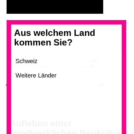
Aus welchem Land
kommen Sie?
Klicken Sie auf das Bild, um durch die Galerie zu blättern.
Flächige Bodenbeläge und «Fugen» aus Naturstein
<
>
Aufleben einer
handwerklichen Baukultur