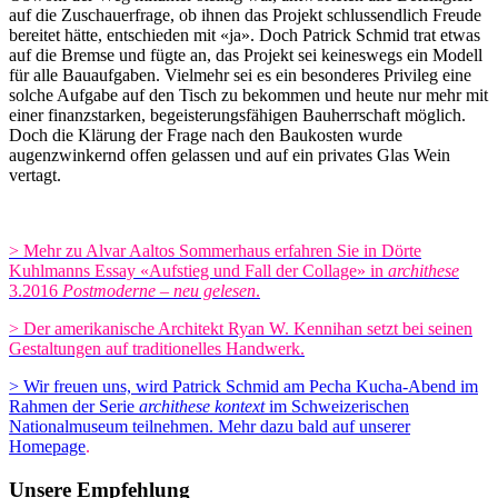
auf die Zuschauerfrage, ob ihnen das Projekt schlussendlich Freude
bereitet hätte, entschieden mit «ja». Doch Patrick Schmid trat etwas
auf die Bremse und fügte an, das Projekt sei keineswegs ein Modell
für alle Bauaufgaben. Vielmehr sei es ein besonderes Privileg eine
solche Aufgabe auf den Tisch zu bekommen und heute nur mehr mit
einer finanzstarken, begeisterungsfähigen Bauherrschaft möglich.
Doch die Klärung der Frage nach den Baukosten wurde
augenzwinkernd offen gelassen und auf ein privates Glas Wein
vertagt.
> Mehr zu Alvar Aaltos Sommerhaus erfahren Sie in Dörte
Kuhlmanns Essay «Aufstieg und Fall der Collage» in
archithese
3.2016
Postmoderne – neu gelesen
.
> Der amerikanische Architekt Ryan W. Kennihan setzt bei seinen
Gestaltungen auf traditionelles Handwerk.
> Wir freuen uns, wird Patrick Schmid am Pecha Kucha-Abend im
Rahmen der Serie
archithese kontext
im Schweizerischen
Nationalmuseum teilnehmen. Mehr dazu bald auf unserer
Homepage
.
Unsere Empfehlung