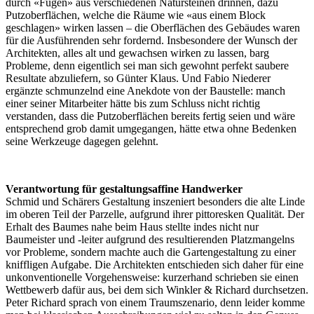
durch «Fugen» aus verschiedenen Natursteinen drinnen, dazu
Putzoberflächen, welche die Räume wie «aus einem Block
geschlagen» wirken lassen – die Oberflächen des Gebäudes waren
für die Ausführenden sehr fordernd. Insbesondere der Wunsch der
Architekten, alles alt und gewachsen wirken zu lassen, barg
Probleme, denn eigentlich sei man sich gewohnt perfekt saubere
Resultate abzuliefern, so Günter Klaus. Und Fabio Niederer
ergänzte schmunzelnd eine Anekdote von der Baustelle: manch
einer seiner Mitarbeiter hätte bis zum Schluss nicht richtig
verstanden, dass die Putzoberflächen bereits fertig seien und wäre
entsprechend grob damit umgegangen, hätte etwa ohne Bedenken
seine Werkzeuge dagegen gelehnt.
Verantwortung für gestaltungsaffine Handwerker
Schmid und Schärers Gestaltung inszeniert besonders die alte Linde
im oberen Teil der Parzelle, aufgrund ihrer pittoresken Qualität. Der
Erhalt des Baumes nahe beim Haus stellte indes nicht nur
Baumeister und -leiter aufgrund des resultierenden Platzmangelns
vor Probleme, sondern machte auch die Gartengestaltung zu einer
kniffligen Aufgabe. Die Architekten entschieden sich daher für eine
unkonventionelle Vorgehensweise: kurzerhand schrieben sie einen
Wettbewerb dafür aus, bei dem sich Winkler & Richard durchsetzen.
Peter Richard sprach von einem Traumszenario, denn leider komme