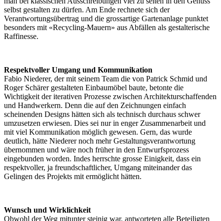
man bei klassischen Ausschreibungen viel zu selten in den Genuss
selbst gestalten zu dürfen. Am Ende rechnete sich der
Verantwortungsübertrag und die grossartige Gartenanlage punktet
besonders mit «Recycling-Mauern» aus Abfällen als gestalterische
Raffinesse.
Respektvoller Umgang und Kommunikation
Fabio Niederer, der mit seinem Team die von Patrick Schmid und
Roger Schärer gestalteten Einbaumöbel baute, betonte die
Wichtigkeit der iterativen Prozesse zwischen Architekturschaffenden
und Handwerkern. Denn die auf den Zeichnungen einfach
scheinenden Designs hätten sich als technisch durchaus schwer
umzusetzen erwiesen. Dies sei nur in enger Zusammenarbeit und
mit viel Kommunikation möglich gewesen. Gern, das wurde
deutlich, hätte Niederer noch mehr Gestaltungsverantwortung
übernommen und wäre noch früher in den Entwurfsprozess
eingebunden worden. Indes herrschte grosse Einigkeit, dass ein
respektvoller, ja freundschaftlicher, Umgang miteinander das
Gelingen des Projekts mit ermöglicht hätten.
Wunsch und Wirklichkeit
Obwohl der Weg mitunter steinig war, antworteten alle Beteiligten