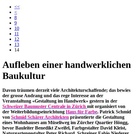
<<
<
8
9
10
11
12
13
14
Aufleben einer handwerklichen
Baukultur
Davon träumen derzeit viele Architekturschaffende; das bewies
der grosse Andrang und das rege Interesse an der
Veranstaltung «Gestaltung im Handwerk» gestern in der
Schweizer Baumuster Centrale in Zürich
mit organisiert von
der Weiterbildungseinrichtung
Haus für Farbe
. Patrick Schmid
von
Schmid Schärer Architekten
präsentierte die Gestaltung
eines Wohnhauses am Müseliweg im Zürcher Quartier Höngg,
bevor Bauleiter Benedikt Zweifel, Farbgestalter David Kleist,
Naturgartengestalter Peter Richard, Schreiner Fabio Niederer