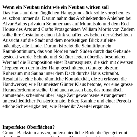
Wenn ein Neubau nicht wie ein Neubau wirken soll
Das Haus auf dem länglichen Hanggrundstück sollte vorgeben, es
sei schon immer da. Darum nahm das Architektenduo Anleihen bei
Alvar Aaltos privatem Sommerhaus auf Muuratsalo und dem Red
House des Arts and Crafts-Protagonisten William Morris vor. Zudem
sollte ihre Gestaltung einen Link schaffen zwischen der südseitigen
Aussicht auf die Stadt und dem nordseitigen Blick auf eine
mächtige, alte Linde. Darum ist zeigt die Schnittfigur ein
Raumkontinuum, das von Norden nach Süden durch das Gebäude
gesteckt wurde. Schmid und Schärer legten überdies besonderen
Wert auf die Komposition einer Raumsequenz, die sich mit diversen
Treppen von der in den Hang geschnittenen Garage bis zum
Ruheraum mit Sauna unter dem Dach durchs Haus schraubt.
Resultat ist eine hohe räumliche Komplexität, die zu erfassen die
Handwerker, wie Baumeister Günter Klaus betonte, vor eine grosse
Herausforderung stellte. Und auch aussen barg das romantisch
anmutende, scheinbar über lange Zeit gewachsene Arrangement
unterschiedlicher Fensterformate, Erker, Kamine und einer Pergola
etliche Schwierigkeiten, wie Benedikt Zweifel ergänzte.
Imperfekte Oberflächen?
Grauer Backstein aussen, unterschiedliche Bodenbeläge getrennt