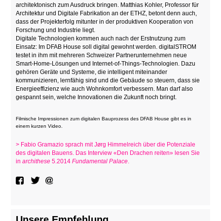
architektonisch zum Ausdruck bringen. Matthias Kohler, Professor für
Architektur und Digitale Fabrikation an der ETHZ, betont denn auch,
dass der Projekterfolg mitunter in der produktiven Kooperation von
Forschung und Industrie liegt.
Digitale Technologien kommen auch nach der Erstnutzung zum
Einsatz: Im DFAB House soll digital gewohnt werden. digitalSTROM
testet in ihm mit mehreren Schweizer Partnerunternehmen neue
Smart-Home-Lösungen und Internet-of-Things-Technologien. Dazu
gehören Geräte und Systeme, die intelligent miteinander
kommunizieren, lernfähig sind und die Gebäude so steuern, dass sie
Energieeffizienz wie auch Wohnkomfort verbessern. Man darf also
gespannt sein, welche Innovationen die Zukunft noch bringt.
Filmische Impressionen zum digitalen Bauprozess des DFAB House gibt es in
einem kurzen Video.
> Fabio Gramazio sprach mit Jørg Himmelreich über die Potenziale
des digitalen Bauens. Das Interview «Den Drachen reiten» lesen Sie
in
archithese
5.2014
Fundamental Palace
.
Unsere Empfehlung