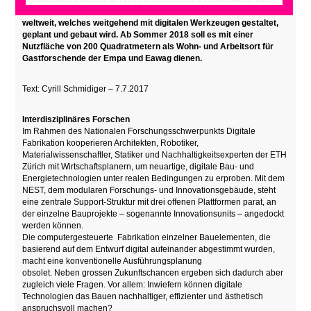
dreigeschossige DFAB House ist das erste Gebäude
weltweit, welches weitgehend mit digitalen Werkzeugen gestaltet,
geplant und gebaut wird. Ab Sommer 2018 soll es mit einer
Nutzfläche von 200 Quadratmetern als Wohn- und Arbeitsort für
Gastforschende der Empa und Eawag dienen.
Text: Cyrill Schmidiger – 7.7.2017
Interdisziplinäres Forschen
Im Rahmen des Nationalen Forschungsschwerpunkts Digitale
Fabrikation kooperieren Architekten, Robotiker,
Materialwissenschaftler, Statiker und Nachhaltigkeitsexperten der ETH
Zürich mit Wirtschaftsplanern, um neuartige, digitale Bau- und
Energietechnologien unter realen Bedingungen zu erproben. Mit dem
NEST, dem modularen Forschungs- und Innovationsgebäude, steht
eine zentrale Support-Struktur mit drei offenen Plattformen parat, an
der einzelne Bauprojekte – sogenannte Innovationsunits – angedockt
werden können.
Die computergesteuerte Fabrikation einzelner Bauelementen, die
basierend auf dem Entwurf digital aufeinander abgestimmt wurden,
macht eine konventionelle Ausführungsplanung
obsolet. Neben grossen Zukunftschancen ergeben sich dadurch aber
zugleich viele Fragen. Vor allem: Inwiefern können digitale
Technologien das Bauen nachhaltiger, effizienter und ästhetisch
anspruchsvoll machen?