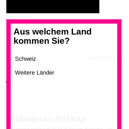
Aus welchem Land
kommen Sie?
Klicken und die Galerie im Grossformat blättern
mesh mould, Stahldrahtgitter als Schalung und
Betonbewehrung
<
Roboterarchitektur
In Dübendorf entsteht derzeit ein technisches Pionierwerk: Das