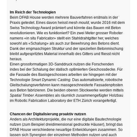
Im Reich der Technologien
Beim DFAB House werden mehrere Bauverfahren erstmals in der
Praxis getestet. Eines davon heisst
mesh mould,
wurde 2016 mit dem
Swiss Technology Award prämiert und könnte das Bauen mit Beton
revolutionieren. Wie es funktioniert? Ein zwei Meter grosser Roboter
namens «in situ Fabricator» stellt ein Stahldrahtgitter her, welches
sowohl als «Schalung» als auch zur Bewehrung des Betons dient.
Dank der engmaschigen Struktur und der speziellen Betonmischung
bleibt aufgespritztes Material innerhalb des Gitters und fliesst nicht
heraus.
Einen grossformatigen 3D-Sanddruck nutzen die Forschenden
indes bei der Schalung der statisch optimierten Geschossdecke. Für
die Fassade des Basisgeschosses arbeiten sie hingegen mit der
Technologie
Smart Dynamic Casting.
Das automatisierte, robotische
Gleitschalungsverfahren kann massgeschneiderte Fassadenpfosten
aus Beton fabrizieren. Die beiden oberen Stockwerke werden mittels
Spatial Timber Assemblies
als räumlich zusammengefügter Holzbau
im Robotic Fabrication Laboratory der ETH Zürich vorangefertigt.
Chancen der Digitalisierung proaktiv nutzen
Anders als Architekturprojekte, die nur eine digitale Bautechnologie
nutzen (zum Beispiel dreidimensional gedruckte Häuser), bringt das
DFAB House verschiedene neuartige Entwicklungen zusammen. So
lassen sich Synergien der einzelnen Methoden nutzen und auch