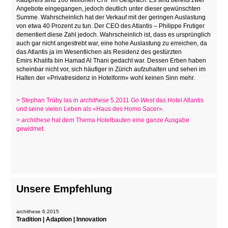
Kaufpreis sind 160 Millionen CHF im Gespräch. Es sind bereits zwei
Angebote eingegangen, jedoch deutlich unter dieser gewünschten
Summe. Wahrscheinlich hat der Verkauf mit der geringen Auslastung
von etwa 40 Prozent zu tun. Der CEO des Atlantis – Philippe Frutiger
dementiert diese Zahl jedoch. Wahrscheinlich ist, dass es ursprünglich
auch gar nicht angestrebt war, eine hohe Auslastung zu erreichen, da
das Atlantis ja im Wesentlichen als Residenz
des gestürzten
Emirs
Khalifa bin Hamad Al Thani gedacht war. Dessen Erben haben
scheinbar nicht vor, sich häufiger in Zürich aufzuhalten und sehen im
Halten der «Privatresidenz in Hotelform» wohl keinen Sinn mehr.
>
Stephan Trüby las in
archithese
5.2011
Go West
das Hotel Atlantis
und seine vielen Leben als «Haus des Homo Sacer».
>
archithese
hat dem Thema Hotelbauten eine ganze Ausgabe
gewidmet.
Unsere Empfehlung
archithese 6.2015
Tradition | Adaption | Innovation