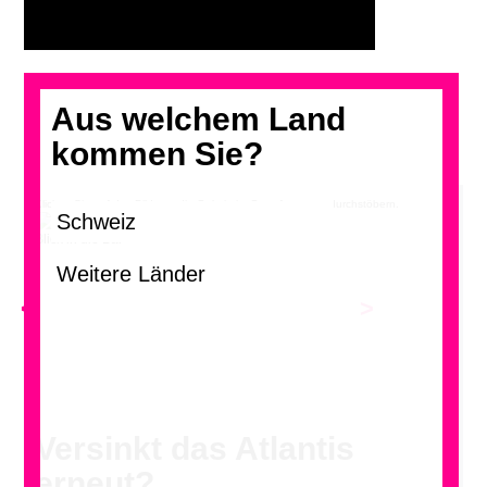
Aus welchem Land
kommen Sie?
Klicken Sie auf das Bild, um die Galerie im Grossformat zu durchstöbern.
Blick in die Bar
<
>
Versinkt das Atlantis
erneut?