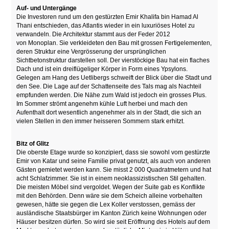
Auf- und Untergänge
Die Investoren rund um den gestürzten Emir
Khalifa bin Hamad Al
Thani
entschieden, das Atlantis wieder in ein luxuriöses Hotel zu
verwandeln. Die Architektur stammt aus der Feder 2012
von Monoplan. Sie verkleideten den Bau mit grossen Fertigelementen,
deren Struktur eine Vergrösserung der ursprünglichen
Sichtbetonstruktur darstellen soll. Der vierstöckige Bau hat ein flaches
Dach und ist ein dreiflügeliger Körper in Form eines Ypsylons.
Gelegen am Hang des Uetlibergs schweift der Blick über die Stadt und
den See. Die Lage auf der Schattenseite des Tals mag als Nachteil
empfunden werden. Die Nähe zum Wald ist jedoch ein grosses Plus.
Im Sommer strömt angenehm kühle Luft herbei und mach den
Aufenthalt dort wesentlich angenehmer als in der Stadt, die sich an
vielen Stellen in den immer heisseren Sommern stark erhitzt.
Bitz of Glitz
Die oberste Etage wurde so konzipiert, dass sie sowohl vom gestürzte
Emir von Katar und seine Familie privat genutzt, als auch von anderen
Gästen gemietet werden kann. Sie misst 2
000 Quadratmetern und hat
acht Schlafzimmer.
Sie ist in einem neoklassizistischen Stil gehalten.
Die meisten Möbel sind vergoldet. Wegen der Suite gab es
Konflikte
mit den Behörden. Denn wäre sie dem Scheich alleine vorbehalten
gewesen, hätte sie gegen die Lex Koller verstossen, gemäss der
ausländische Staatsbürger im Kanton Zürich keine Wohnungen oder
Häuser besitzen dürfen. So wird sie seit Eröffnung des Hotels auf dem