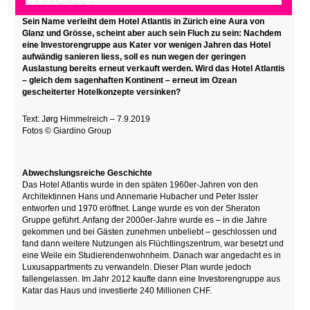
Sein Name verleiht dem Hotel Atlantis in Zürich eine Aura von
Glanz und Grösse, scheint aber auch sein Fluch zu sein: Nachdem
eine Investorengruppe aus Kater vor wenigen Jahren das Hotel
aufwändig sanieren liess, soll es nun wegen der geringen
Auslastung bereits erneut verkauft werden. Wird das Hotel Atlantis
– gleich dem sagenhaften Kontinent – erneut im Ozean
gescheiterter Hotelkonzepte versinken?
Text: Jørg Himmelreich – 7.9.2019
Fotos ©
Giardino Group
Abwechslungsreiche Geschichte
Das Hotel Atlantis wurde in den späten 1960er-Jahren von den
Architektinnen Hans und Annemarie Hubacher und Peter Issler
entworfen und 1970 eröffnet. Lange wurde es von der Sheraton
Gruppe geführt. Anfang der 2000er-Jahre wurde es – in die Jahre
gekommen und bei Gästen zunehmen unbeliebt – geschlossen und
fand dann weitere Nutzungen als Flüchtlingszentrum, war besetzt und
eine Weile ein Studierendenwohnheim. Danach war angedacht es in
Luxusappartments zu verwandeln. Dieser Plan wurde jedoch
fallengelassen. Im Jahr 2012 kaufte dann eine Investorengruppe aus
Katar das Haus und investierte 240 Millionen CHF.