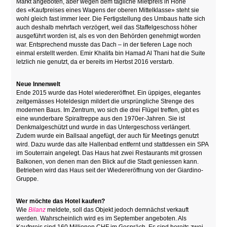
Markt angeboten, aber wegen dem
tägliche Mietpreis in Höhe
des
«Kaufpreises
eines Wagens der oberen Mittelklasse» steht sie
wohl gleich fast immer leer
. Die Fertigstellung des Umbaus hatte sich
auch deshalb mehrfach verzögert
, weil das Staffelgeschoss höher
ausgeführt worden ist, als es von den Behörden genehmigt worden
war. Entsprechend musste das Dach – in der tieferen Lage noch
einmal erstellt werden.
Emir Khalifa bin Hamad Al Thani hat die Suite
letzlich nie genutzt, da er bereits im Herbst 2016 verstarb.
Neue Innenwelt
Ende 2015 wurde das Hotel wiedereröffnet. Ein üppiges, elegantes
zeitgemässes Hoteldesign mildert die ursprüngliche Strenge des
modernen Baus. Im Zentrum, wo sich die drei Flügel treffen, gibt es
eine wunderbare Spiraltreppe aus den 1970er-Jahren. Sie ist
Denkmalgeschützt und wurde in das Untergeschoss verlängert.
Zudem wurde ein Ballsaal angefügt, der auch für Meetings genutzt
wird. Dazu wurde das alte Hallenbad entfernt und stattdessen ein SPA
im Souterrain angelegt. Das Haus hat zwei Restaurants mit grossen
Balkonen, von denen man den Blick auf die Stadt geniessen kann.
Betrieben wird das Haus seit der Wiedereröffnung von der Giardino-
Gruppe.
Wer möchte das Hotel kaufen?
Wie
Bilanz
meldete, soll das Objekt jedoch demnächst verkauft
werden. Wahrscheinlich wird es im September angeboten. Als