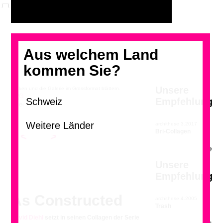
Aus welchem Land
kommen Sie?
Unsere
Klicken und die Galerie im Grossformat blättern.
Empfehlung
Griechenland 2
archithese 3.2017
Bri-Collagen
<
>
Unsere
Empfehlung
As Constructed
archithese 4.2005
Trash
David Diehl
setzt in seinen Collagen der Serie