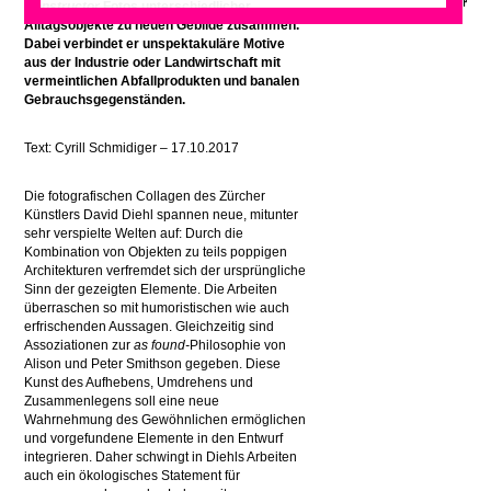
Constructor
Fotos unterschiedlicher
Alltagsobjekte zu neuen Gebilde zusammen.
Dabei verbindet er unspektakuläre Motive
aus der Industrie oder Landwirtschaft mit
vermeintlichen Abfallprodukten und banalen
Gebrauchsgegenständen.
Text: Cyrill Schmidiger – 17.10.2017
Die fotografischen Collagen des Zürcher
Künstlers David Diehl spannen neue, mitunter
sehr verspielte Welten auf: Durch die
Kombination von Objekten zu teils poppigen
Architekturen verfremdet sich der ursprüngliche
Sinn der gezeigten Elemente. Die Arbeiten
überraschen so mit humoristischen wie auch
erfrischenden Aussagen. Gleichzeitig sind
Assoziationen zur
as found-
Philosophie von
Alison und Peter Smithson gegeben. Diese
Kunst des Aufhebens, Umdrehens und
Zusammenlegens soll eine neue
Wahrnehmung des Gewöhnlichen ermöglichen
und vorgefundene Elemente in den Entwurf
integrieren. Daher schwingt in Diehls Arbeiten
auch ein ökologisches Statement für