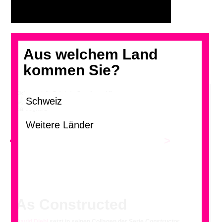
Aus welchem Land
kommen Sie?
Klicken und die Galerie im Grossformat blättern.
Sardegna 1
<
>
As Constructed
David Diehl
setzt in seinen Collagen der Serie
Constructor