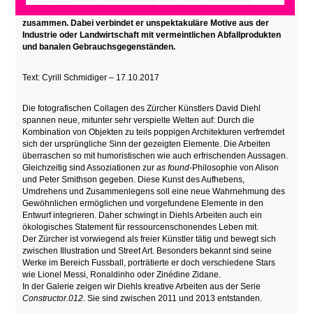
Fotos unterschiedlicher Alltagsobjekte zu neuen Gebilde
zusammen. Dabei verbindet er unspektakuläre Motive aus der
Industrie oder Landwirtschaft mit vermeintlichen Abfallprodukten
und banalen Gebrauchsgegenständen.
Text: Cyrill Schmidiger – 17.10.2017
Die fotografischen Collagen des Zürcher Künstlers David Diehl
spannen neue, mitunter sehr verspielte Welten auf: Durch die
Kombination von Objekten zu teils poppigen Architekturen verfremdet
sich der ursprüngliche Sinn der gezeigten Elemente. Die Arbeiten
überraschen so mit humoristischen wie auch erfrischenden Aussagen.
Gleichzeitig sind Assoziationen zur
as found-
Philosophie von Alison
und Peter Smithson gegeben. Diese Kunst des Aufhebens,
Umdrehens und Zusammenlegens soll eine neue Wahrnehmung des
Gewöhnlichen ermöglichen und vorgefundene Elemente in den
Entwurf integrieren. Daher schwingt in Diehls Arbeiten auch ein
ökologisches Statement für ressourcenschonendes Leben mit.
Der Zürcher ist vorwiegend als freier Künstler tätig und bewegt sich
zwischen Illustration und Street Art. Besonders bekannt sind seine
Werke im Bereich Fussball, porträtierte er doch verschiedene Stars
wie Lionel Messi, Ronaldinho oder Zinédine Zidane.
In der Galerie zeigen wir Diehls kreative Arbeiten aus der Serie
Constructor.012.
Sie sind zwischen 2011 und 2013 entstanden.