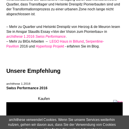
Quartier, dass Transitlager und Helsinki Dreispitz Pionierbauten sind und
der Transformationsprozess zu einer urbanen Zone noch lange nicht
abgeschlossen ist.
– Mehr zu Quartier und Helsinki Dreispitz von Herzog & de Meuron lesen
Sie in Ansgar Staudts Essay «Von der Vision zum Pionierbau» in
archithese
1.2016
Swiss Performance
.
– Mehr zu BIGs Arbeiten –
LEGO Haus in Billund
,
Serpentine-
Pavillon
2016 und
Hyperloop Projekt
- erfahren Sie im Blog.
Unsere Empfehlung
archithese 1.2016
Swiss Performance 2016
Navigation überspringen
archithese verwendet Cookies. Wenn Sie unsere Services weiterhin
AGB
Impressum
Newsletter
Datenschutzerklärung
nutzen, gehen wir davon aus, dass Sie der Verwendung von Cookies
Zahlung & Versand