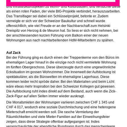
seine Vision der «Social Infrastructure», der Transformation von Industrie-
und Infrastrukturobjekten zu Wohn- und Kulturbauten, und versuchte diese
als einen roten Faden, der viele BIG-Projekte verbindet, herauszuarbeiten.
Das Transitlager sei dabei ein Schlüsselprojekt, betonte er. Zudem
verneigte er sich vor der Schweizer Baukultur und schnell wurde
offensichtlich, wie viel Freude er an der Nachbarschaft zum Helsinki
Dreispitz von Herzog & de Meuron hat. So liess er sich nicht nehmen, bei
der anschliessenden kurzen Führung vom Balkon einer der neuen
Wohnungen aus nach nachtarbeitenden HdM-Mitarbeitern zu spähen.
Auf Zack
Bei der Führung ging es durch einen der Treppenkerne von den Büros im
ehemaligen Lager hinauf in die einzige noch nicht vermietete Wohnung
im fünften Obergeschoss. Diese überzeugte durch eine ungewöhnliche
Ecksituation im gossen Wohnzimmer. Die Innenwelt der Aufstockung ist
spektakulärer, als die Bürowelten im ehemaligne Lagerhaus. Diese
kommen leider recht spröde daher. Bei den Materialien und beim Licht
wäre etwas mehr Inspiration bei den Schweizer Kollegen gut gewesen.
Die Aufstockung ruht indes direkt auf dem Bestand, auch wenn die Zick-
Zack-Figur auf allen Seiten immer wieder auskragt.
Die Monatsmieten der Wohnungen variieren zwischen CHF 1 345 und
CHF 4 017, wodurch eine soziale Durchmischung und eine heterogene
Mieterschaft erreicht werden soll. Die rasche Vermietung der
Räumlichkeiten und viele Mieter-Familien auf der Einweihungsfeier
zeigen, dass diese Strategie offenbar aufgegangen ist. Indes
veranschaulichte der abendliche Rundgang durch das menschenleere