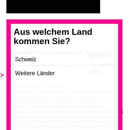
Aus welchem Land
kommen Sie?
Architektur macht Spass
BIGs Transitlager in Basel wurde gestern
mit einer kleinen Feier eingeweiht.
>
Text: Elias Baumgarten – 9.12.2016
Bjarke Ingels war gestern Abend der Star der kleinen Einweihungsfeier für
das Transitlager im Basler Dreispitz-Quartier. Vor Mietern, Investoren,
interessierten Architekten und Presse hielt er charmant wie immer einen
flotten Vortrag und promotete Architektur als grossen Spass und
spielerische Tätigkeit. Spätestens bei der augenzwinkernden Präsentation
von BIGs Kehrichtverbrennungsanlage in Kopenhagen, deren Dach als
erste inländische Skipiste für die wintersportvernarrten Dänen fungieren
soll, hatte er Lacher und Sympathien auf seiner Seite. Ingels erläuterte