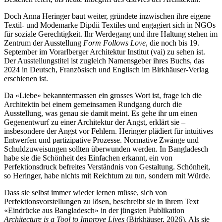
Doch Anna Heringer baut weiter, gründete inzwischen ihre eigene
Textil- und Modemarke Dipdii Textiles und engagiert sich in NGOs
für soziale Gerechtigkeit. Ihr Werdegang und ihre Haltung stehen im
Zentrum der Ausstellung
Form Follows Love
, die noch bis 19.
September im Vorarlberger Architektur Institut (vai) zu sehen ist.
Der Ausstellungstitel ist zugleich Namensgeber ihres Buchs, das
2024 in Deutsch, Französisch und Englisch im Birkhäuser-Verlag
erschienen ist.
Da «Liebe» bekanntermassen ein grosses Wort ist, frage ich die
Architektin bei einem gemeinsamen Rundgang durch die
Ausstellung, was genau sie damit meint. Es gehe ihr um einen
Gegenentwurf zu einer Architektur der Angst, erklärt sie –
insbesondere der Angst vor Fehlern. Heringer plädiert für intuitives
Entwerfen und partizipative Prozesse. Normative Zwänge und
Schuldzuweisungen sollten überwunden werden. In Bangladesch
habe sie die Schönheit des Einfachen erkannt, ein von
Perfektionsdruck befreites Verständnis von Gestaltung. Schönheit,
so Heringer, habe nichts mit Reichtum zu tun, sondern mit Würde.
Dass sie selbst immer wieder lernen müsse, sich von
Perfektionsvorstellungen zu lösen, beschreibt sie in ihrem Text
«Eindrücke aus Bangladesch» in der jüngsten Publikation
Architecture is a Tool to Improve Lives
(Birkhäuser, 2026). Als sie