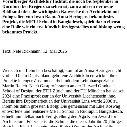
Vorarlberger Architektur Institut, die noch bis September in
Dornbirn bei Bregenz zu sehen ist, zum anderen der neue
Bildband über die wichtigsten Bauwerke der Architektin mit
Fotografien von Iwan Baan. Anna Heringers bekanntestes
Projekt, die METI School in Bangladesch, spielt darin ebenso
eine Rolle wie ein erst kürzlich fertiggestelltes und bislang wenig
bekanntes Projekt.
Text: Nele Rickmann, 12. Mai 2026
Wer sich mit Lehmbau beschäftigt, kommt an Anna Heringer nicht
vorbei. Die in Deutschland geborene Architektin entwickelt ihre
Projekte in enger Zusammenarbeit mit dem Lehmbauspezialisten
Martin Rauch. Nach Gastprofessuren an der Harvard Graduate
School of Design, der ETH Zürich und der TU München hat sie seit
2024 eine Praxisprofessur an der Universität Liechtenstein inne.
Bereits ihre Diplomarbeit an der Universität Linz wurde 2006 zu
ihrem bis dahin grössten Erfolg: Die gemeinsam mit Eike Roswag
entworfene und realisierte METI School in Rudrapur, Bangladesch,
erhielt unmittelbar nach Fertigstellung den Aga Khan Award for
Architecture. Für viele ist die Schule, die dieses Jahr ihr 20-jähriges
Bestehen feiert, bis heute Inbegriff des Œuvres der Architektin.