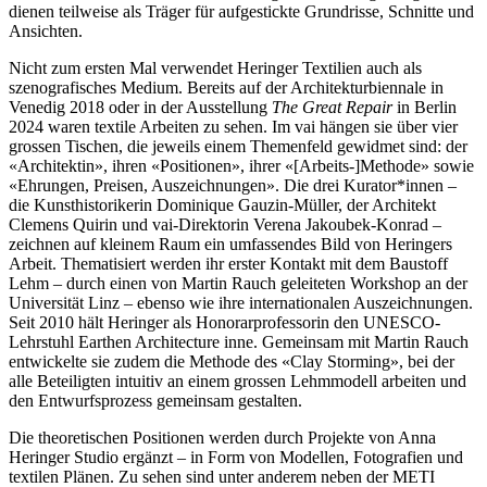
dienen teilweise als Träger für aufgestickte Grundrisse, Schnitte und
Ansichten.
Nicht zum ersten Mal verwendet Heringer Textilien auch als
szenografisches Medium. Bereits auf der Architekturbiennale in
Venedig 2018 oder in der Ausstellung
The Great Repair
in Berlin
2024 waren textile Arbeiten zu sehen. Im vai hängen sie über vier
grossen Tischen, die jeweils einem Themenfeld gewidmet sind: der
«Architektin», ihren «Positionen», ihrer «[Arbeits-]Methode» sowie
«Ehrungen, Preisen, Auszeichnungen». Die drei Kurator*innen –
die Kunsthistorikerin Dominique Gauzin-Müller, der Architekt
Clemens Quirin und vai-Direktorin Verena Jakoubek-Konrad –
zeichnen auf kleinem Raum ein umfassendes Bild von Heringers
Arbeit. Thematisiert werden ihr erster Kontakt mit dem Baustoff
Lehm – durch einen von Martin Rauch geleiteten Workshop an der
Universität Linz – ebenso wie ihre internationalen Auszeichnungen.
Seit 2010 hält Heringer als Honorarprofessorin den UNESCO-
Lehrstuhl Earthen Architecture inne. Gemeinsam mit Martin Rauch
entwickelte sie zudem die Methode des «Clay Storming», bei der
alle Beteiligten intuitiv an einem grossen Lehmmodell arbeiten und
den Entwurfsprozess gemeinsam gestalten.
Die theoretischen Positionen werden durch Projekte von Anna
Heringer Studio ergänzt – in Form von Modellen, Fotografien und
textilen Plänen. Zu sehen sind unter anderem neben der METI