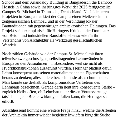
School und dem Anandaloy Building in Bangladesch die Bamboo
Hostels in China sowie ihr jüngstes Werk: der 2025 fertiggestellte
Campus St. Michael in Traunstein, Deutschland. Nach kleineren
Projekten in Europa markiert der Campus einen Meilenstein im
zeitgenössischen Lehmbau und in der Verbindung lokaler
Bautraditionen mit gegenwärtigen architektonischen Haltungen. Das
Projekt steht exemplarisch für Heringers Kritik an der Dominanz
von Beton und industriellen Baustoffen ebenso wie für ihr
Verständnis von Architektur als Werkzeug gesellschaftlichen
Wandels.
Noch zählen Gebäude wie der Campus St. Michael mit ihren
teilweise zweigeschossigen, selbsttragenden Lehmwänden in
Europa zu den Ausnahmen – insbesondere, weil sie nicht als
Hybridkonstruktionen ausgeführt wurden. Heringer plädiert dafür,
Lehm konsequent aus seinen materialimmanenten Eigenschaften
heraus zu denken; alles andere bezeichnet sie als «schummeln».
Man könnte sie deshalb als kompromisslose Vertreterin des
Lehmbaus bezeichnen. Gerade darin liegt ihre konsequente Stärke –
zugleich bleibt offen, ob Lehmbau unter diesen Voraussetzungen
tatsächlich jene Breitenwirkung entfalten kann, die Heringer sich
erhofft.
Abschliessend kommt eine weitere Frage hinzu, welche die Arbeiten
der Architektin immer wieder begleitet: Inwiefern birgt die Suche