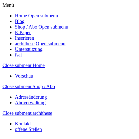
Menü
Home
Open submenu
Blog
Shop / Abo
Open submenu
E-Paper
Inserieren
archithese
Open submenu
Unterstützung
fsai
Close submenu
Home
Vorschau
Close submenu
Shop / Abo
Adressänderung
Aboverwaltung
Close submenu
archithese
Kontakt
offene Stellen