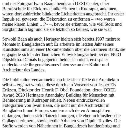
und der Fotograf Iwan Baan abends am DESI Center, einer
Berufsschule für Elektrotechniker*innen in Rudrapur, ankamen,
waren dort zahlreiche blinkende Lichterketten angebracht. Ihr erster
Impuls sei gewesen, die Dekoration zu entfernen – «wo waren
meine klaren Linien …?» –, bevor sie erkannte, wie viel Stolz und
Sorgfalt darin lag, und sie sie letztlich so beliess, wie sie war.
Sowohl Baan als auch Heringer hielten sich bereits 1997 mehrere
Monate in Bangladesch auf: Er arbeitete im letzten Jahr seines
Kunststudiums an einer Dokumentation über die Grameen Bank, sie
engagierte sich in der ländlichen Entwicklungsarbeit bei der NGO
Dipshikha. Damals begegneten beide sich nicht, erst später
entdeckten sie ihr gemeinsames Interesse an der Kultur und
Architektur des Landes.
Die Publikation versammelt ausschliesslich Texte der Architektin
selbst – ergänzt werden diese durch ein Vorwort von Jesper Eis
Eriksen, Direktor der Henrik F. Obel Foundation, deren OBEL
Award 2020 Heringers Anandaloy Building für Menschen mit
Behinderung in Rudrapur erhielt. Neben eindrucksvollen
Fotografien von Iwan Baan, die nicht nur die Architektur in
Bangladesch und Europa, sondern auch deren Atmosphären
einfangen, finden sich Planzeichnungen, die eher an künstlerische
Collagen erinnern, sowie textile Arbeiten von Dipdii Textiles. Die
Stoffe werden von Näherinnen in Bangladesch handgefertigt und