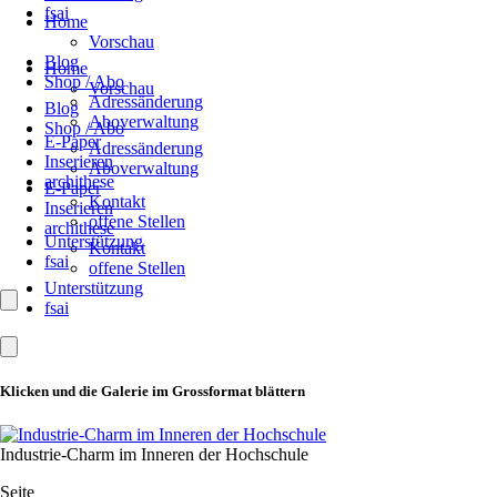
fsai
Home
Vorschau
Blog
Home
Shop / Abo
Vorschau
Adressänderung
Blog
Aboverwaltung
Shop / Abo
E-Paper
Adressänderung
Inserieren
Aboverwaltung
archithese
E-Paper
Kontakt
Inserieren
offene Stellen
archithese
Unterstützung
Kontakt
fsai
offene Stellen
Unterstützung
fsai
Klicken und die Galerie im Grossformat blättern
Industrie-Charm im Inneren der Hochschule
Seite