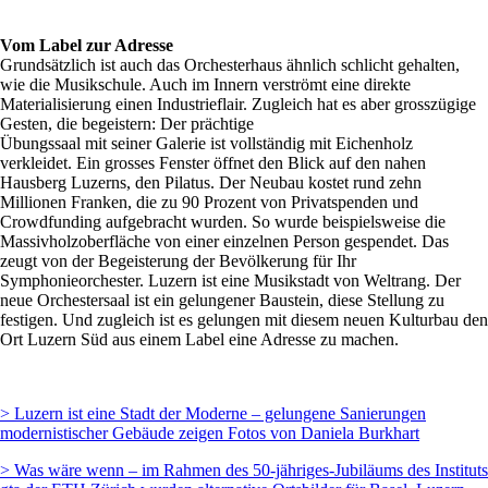
Vom Label zur Adresse
Grundsätzlich ist auch das Orchesterhaus ähnlich schlicht gehalten,
wie die Musikschule. Auch im Innern verströmt eine direkte
Materialisierung einen Industrieflair. Zugleich hat es aber grosszügige
Gesten, die begeistern: Der prächtige
Übungssaal mit seiner Galerie ist vollständig mit Eichenholz
verkleidet. Ein grosses Fenster öffnet den Blick auf den nahen
Hausberg Luzerns, den Pilatus. Der Neubau kostet rund zehn
Millionen Franken, die zu 90 Prozent von Privatspenden und
Crowdfunding aufgebracht wurden. So wurde beispielsweise die
Massivholzoberfläche von einer einzelnen Person gespendet. Das
zeugt von der Begeisterung der Bevölkerung für Ihr
Symphonieorchester. Luzern ist eine Musikstadt von Weltrang. Der
neue Orchestersaal ist ein gelungener Baustein, diese Stellung zu
festigen. Und zugleich ist es gelungen mit diesem neuen Kulturbau den
Ort Luzern Süd aus einem Label eine Adresse zu machen.
> Luzern ist eine Stadt der Moderne – gelungene Sanierungen
modernistischer Gebäude zeigen Fotos von Daniela Burkhart
> Was wäre wenn – im Rahmen des 50-jähriges-Jubiläums des Instituts