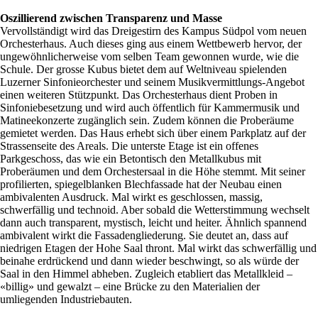
Oszillierend zwischen Transparenz und Masse
Vervollständigt wird das Dreigestirn des Kampus Südpol vom neuen
Orchesterhaus. Auch dieses ging aus einem Wettbewerb hervor, der
ungewöhnlicherweise vom selben Team gewonnen wurde, wie die
Schule. Der grosse Kubus bietet dem auf Weltniveau spielenden
Luzerner Sinfonieorchester und seinem Musikvermittlungs-Angebot
einen weiteren Stützpunkt. Das Orchesterhaus dient Proben in
Sinfoniebesetzung und wird auch öffentlich für Kammermusik und
Matineekonzerte zugänglich sein. Zudem können die Proberäume
gemietet werden. Das Haus erhebt sich über einem Parkplatz auf der
Strassenseite des Areals. Die unterste Etage ist ein offenes
Parkgeschoss, das wie ein Betontisch den Metallkubus mit
Proberäumen und dem Orchestersaal in die Höhe stemmt. Mit seiner
profilierten, spiegelblanken Blechfassade hat der Neubau einen
ambivalenten Ausdruck. Mal wirkt es geschlossen, massig,
schwerfällig und technoid. Aber sobald die Wetterstimmung wechselt
dann auch transparent, mystisch, leicht und heiter. Ähnlich spannend
ambivalent wirkt die Fassadengliederung. Sie deutet an, dass auf
niedrigen Etagen der Hohe Saal thront. Mal wirkt das schwerfällig und
beinahe erdrückend und dann wieder beschwingt, so als würde der
Saal in den Himmel abheben. Zugleich etabliert das Metallkleid –
«billig» und gewalzt – eine Brücke zu den Materialien der
umliegenden Industriebauten.