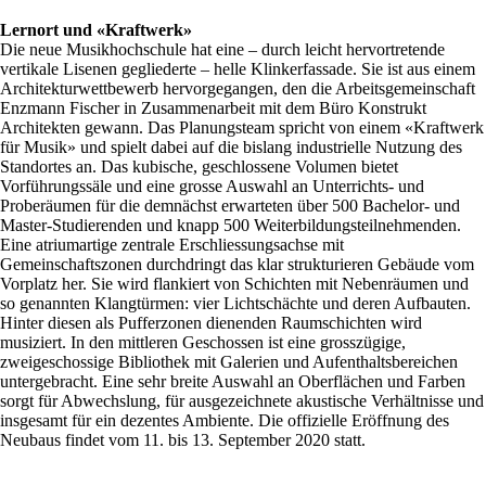
Lernort und «Kraftwerk»
Die neue Musikhochschule hat eine – durch leicht hervortretende
vertikale Lisenen gegliederte – helle Klinkerfassade. Sie ist aus einem
Architekturwettbewerb hervorgegangen, den die Arbeitsgemeinschaft
Enzmann Fischer in Zusammenarbeit mit dem Büro Konstrukt
Architekten gewann. Das Planungsteam spricht von einem «Kraftwerk
für Musik» und spielt dabei auf die bislang industrielle Nutzung des
Standortes an. Das kubische, geschlossene Volumen bietet
Vorführungssäle und eine grosse Auswahl an Unterrichts- und
Proberäumen für die demnächst erwarteten über 500 Bachelor- und
Master-Studierenden und knapp 500 Weiterbildungsteilnehmenden.
Eine atriumartige zentrale Erschliessungsachse mit
Gemeinschaftszonen durchdringt das klar strukturieren Gebäude vom
Vorplatz her. Sie wird flankiert von Schichten mit Nebenräumen und
so genannten Klangtürmen: vier Lichtschächte und deren Aufbauten.
Hinter diesen als Pufferzonen dienenden Raumschichten wird
musiziert. In den mittleren Geschossen ist eine grosszügige,
zweigeschossige Bibliothek mit Galerien und Aufenthaltsbereichen
untergebracht. Eine sehr breite Auswahl an Oberflächen und Farben
sorgt für Abwechslung, für ausgezeichnete akustische Verhältnisse und
insgesamt für ein dezentes Ambiente. Die offizielle Eröffnung des
Neubaus findet vom 11. bis 13. September 2020 statt.