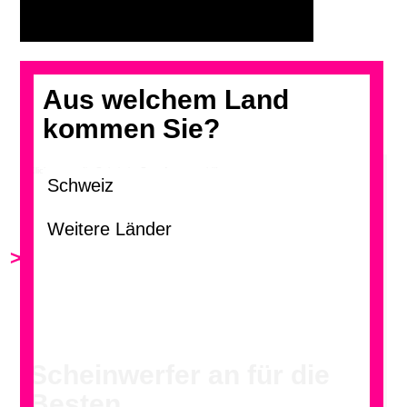
Aus welchem Land
kommen Sie?
Klicken, um die Galerie im Grossformat zu blättern.
>
<
Scheinwerfer an für die
Besten