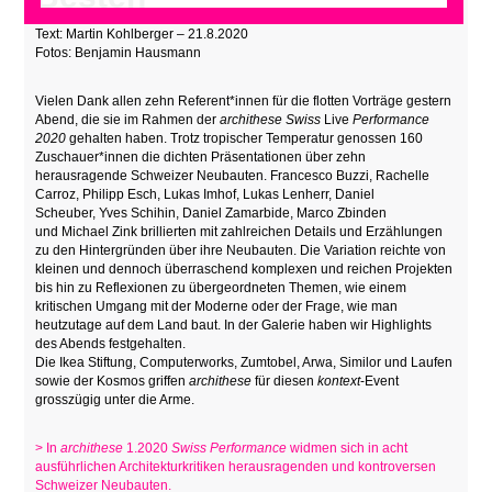
Text: Martin Kohlberger – 21.8.2020
Fotos: Benjamin Hausmann
Vielen Dank allen zehn Referent*innen für die flotten Vorträge gestern
Abend, die sie im Rahmen der
archithese
Swiss
Live
Performance
2020
gehalten haben. Trotz tropischer Temperatur genossen 160
Zuschauer*innen die dichten Präsentationen über zehn
herausragende Schweizer Neubauten. Francesco Buzzi, Rachelle
Carroz, Philipp Esch, Lukas Imhof, Lukas Lenherr, Daniel
Scheuber, Yves Schihin, Daniel Zamarbide, Marco Zbinden
und Michael Zink brillierten mit zahlreichen Details und Erzählungen
zu den Hintergründen über ihre Neubauten. Die Variation reichte von
kleinen und dennoch überraschend komplexen und reichen Projekten
bis hin zu Reflexionen zu übergeordneten Themen, wie einem
kritischen Umgang mit der Moderne oder der Frage, wie man
heutzutage auf dem Land baut. In der Galerie haben wir Highlights
des Abends festgehalten.
Die Ikea Stiftung, Computerworks, Zumtobel, Arwa, Similor und Laufen
sowie der Kosmos griffen
archithese
für diesen
kontext
-Event
grosszügig unter die Arme.
> In
archithese
1.2020
Swiss Performance
widmen sich in acht
ausführlichen Architekturkritiken herausragenden und kontroversen
Schweizer Neubauten.