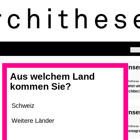
Unse
Aus welchem Land
archithese
kommen Sie?
Kunst un
Architec
Unse
archithese
Szenogra