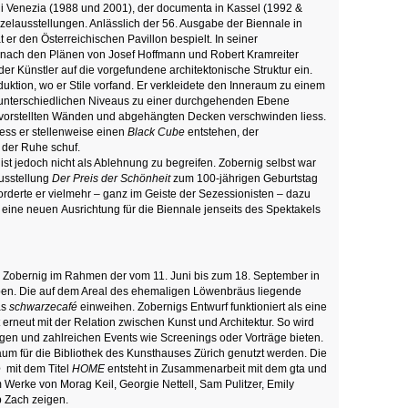
di Venezia (1988 und 2001), der documenta in Kassel (1992 &
zelausstellungen. Anlässlich der 56. Ausgabe der Biennale in
t er den Österreichischen Pavillon bespielt. In seiner
nach den Plänen von Josef Hoffmann und Robert Kramreiter
der Künstler auf die vorgefundene architektonische Struktur ein.
duktion, wo er Stile vorfand. Er verkleidete den Inneraum zu einem
e unterschiedlichen Niveaus zu einer durchgehenden Ebene
 vorstellten Wänden und abgehängten Decken verschwinden liess.
liess er stellenweise einen
Black Cube
entstehen, der
 der Ruhe schuf.
st jedoch nicht als Ablehnung zu begreifen. Zobernig selbst war
Ausstellung
Der Preis der Schönheit
zum 100-jährigen Geburtstag
orderte er vielmehr – ganz im Geiste der Sezessionisten – dazu
 eine neuen Ausrichtung für die Biennale jenseits des Spektakels
o Zobernig im Rahmen der vom 11. Juni bis zum 18. September in
en. Die auf dem Areal des ehemaligen Löwenbräus liegende
as
schwarzecafé
einweihen. Zobernigs Entwurf funktioniert als eine
t erneut mit der Relation zwischen Kunst und Architektur. So wird
gen und zahlreichen Events wie Screenings oder Vorträge bieten.
um für die Bibliothek des Kunsthauses Zürich genutzt werden. Die
fé
mit dem Titel
HOME
entsteht in Zusammenarbeit mit dem gta und
 Werke von Morag Keil, Georgie Nettell, Sam Pulitzer, Emily
p Zach zeigen.