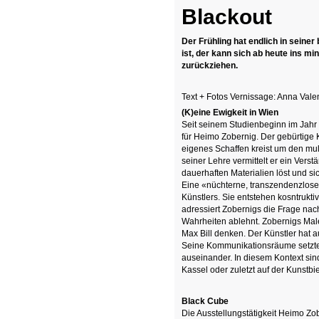
Blackout
Der Frühling hat endlich in seine
ist, der kann sich ab heute ins mi
zurückziehen.
Text + Fotos Vernissage: Anna Vale
(K)eine Ewigkeit
in Wien
Seit seinem Studienbeginn im Jahr 
für Heimo Zobernig. Der gebürtige K
eigenes Schaffen kreist um den mul
seiner Lehre vermittelt er ein Verst
dauerhaften Materialien löst und si
Eine «nüchterne, transzendenzlose 
Künstlers. Sie entstehen kosntrukti
adressiert Zobernigs die Frage nach
Wahrheiten ablehnt. Zobernigs Mal
Max Bill denken. Der Künstler hat a
Seine Kommunikationsräume setzten
auseinander. In diesem Kontext sin
Kassel oder zuletzt auf der Kunstbi
Black Cube
Die Ausstellungstätigkeit Heimo Z