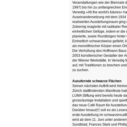
Veranstaltungen wie der Biennale 
1997) bis hin zu umfangreichen Ein
Venedig «All the world's futures» ha
Auseinandersetzung mit dem 1934 
realisierten Ausstellungsraum ging 
Zobernig reagierte mit radikaler Re
einheitlichen Gefüge, indem er di
planierte, sowie Rundbögen hinter
Einheitlich schwarz/weiss gefärbt, 
als monolithischer Körper einen Ort
Die Verhüllung des Hoffmann Baus i
2003 künstlerischer Gestalter der 
der Wiener Werkstätte. In Venedig f
auf, mit Traditionen zu brechen und
zu suchen.
Ausufernde schwarze Flächen
Seinen nächsten Auftritt wird Heim
Zürich stattfindenden
Manifesta
hab
LUMA Stiftung wird bereits heute d
grossräumige Installation und spiel
das neue Café Raum für Ausstellun
Darüber hinaus soll es als Lesera
erste Ausstellung im
schwarzenca
wird ab dem 11. Juni unter anderem
Sundblad, Frances Stark und Philli