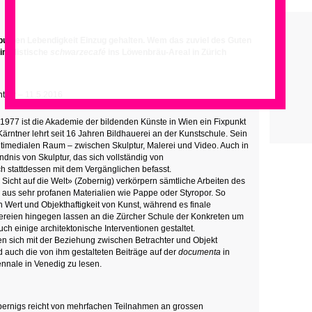
r bunten Lebendigkeit Einzug gehalten. Wem das zuviel des Guten
nimalistische
schwarzecafé
ins Löwenbräu-Areal in Zürich
ntiny – 11.5.2016
1977 ist die Akademie der bildenden Künste in Wien ein Fixpunkt
ärntner lehrt seit 16 Jahren Bildhauerei an der Kunstschule. Sein
timedialen Raum – zwischen Skulptur, Malerei und Video. Auch in
ändnis von Skulptur, das sich vollständig von
ch stattdessen mit dem Vergänglichen befasst.
Sicht auf die Welt» (Zobernig) verkörpern sämtliche Arbeiten des
v aus sehr profanen Materialien wie Pappe oder Styropor. So
 Wert und Objekthaftigkeit von Kunst, während es finale
ereien hingegen lassen an die Zürcher Schule der Konkreten um
uch einige architektonische Interventionen gestaltet.
 sich mit der Beziehung zwischen Betrachter und Objekt
d auch die von ihm gestalteten Beiträge auf der
documenta
in
ennale in Venedig zu lesen.
obernigs reicht von mehrfachen Teilnahmen an grossen