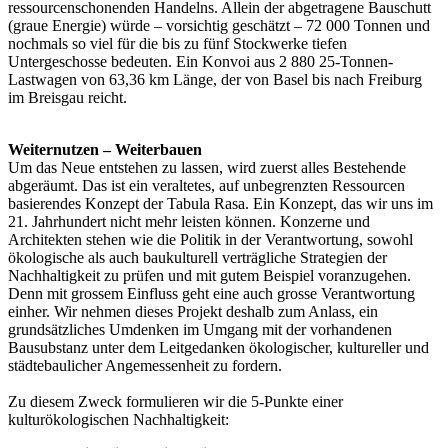
ressourcenschonenden Handelns. Allein der abgetragene Bauschutt
(graue Energie) würde – vorsichtig geschätzt – 72 000 Tonnen und
nochmals so viel für die bis zu fünf Stockwerke tiefen
Untergeschosse bedeuten. Ein Konvoi aus 2 880 25-Tonnen-
Lastwagen von 63,36 km Länge, der von Basel bis nach Freiburg
im Breisgau reicht.
Weiternutzen – Weiterbauen
Um das Neue entstehen zu lassen, wird zuerst alles Bestehende
abgeräumt. Das ist ein veraltetes, auf unbegrenzten Ressourcen
basierendes Konzept der Tabula Rasa. Ein Konzept, das wir uns im
21. Jahrhundert nicht mehr leisten können. Konzerne und
Architekten stehen wie die Politik in der Verantwortung, sowohl
ökologische als auch baukulturell verträgliche Strategien der
Nachhaltigkeit zu prüfen und mit gutem Beispiel voranzugehen.
Denn mit grossem Einfluss geht eine auch grosse Verantwortung
einher. Wir nehmen dieses Projekt deshalb zum Anlass, ein
grundsätzliches Umdenken im Umgang mit der vorhandenen
Bausubstanz unter dem Leitgedanken ökologischer, kultureller und
städtebaulicher Angemessenheit zu fordern.
Zu diesem Zweck formulieren wir die 5-Punkte einer
kulturökologischen Nachhaltigkeit: