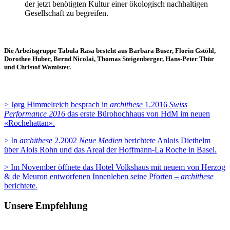
der jetzt benötigten Kultur einer ökologisch nachhaltigen
Gesellschaft zu begreifen.
Die Arbeitsgruppe Tabula Rasa besteht aus Barbara Buser, Florin Gstöhl,
Dorothee Huber, Bernd Nicolai, Thomas Steigenberger, Hans-Peter Thür
und Christof Wamister.
> Jørg Himmelreich besprach in
archithese
1.2016
Swiss
Performance 2016
das erste Bürohochhaus von HdM im neuen
«Rochehattan».
> In
archithese
2.2002
Neue Medien
berichtete Anlois Diethelm
über Alois Rohn und das Areal der Hoffmann-La Roche in Basel.
> Im November öffnete das Hotel Volkshaus mit neuem von Herzog
& de Meuron entworfenen Innenleben seine Pforten –
archithese
berichtete
.
Unsere Empfehlung