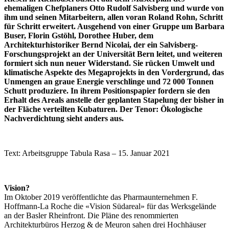
ehemaligen Chefplaners Otto Rudolf Salvisberg und wurde von
ihm und seinen Mitarbeitern, allen voran Roland Rohn, Schritt
für Schritt erweitert. Ausgehend von einer Gruppe um
Barbara
Buser, Florin Gstöhl, Dorothee Huber,
dem
Architekturhistoriker Bernd Nicolai, der ein Salvisberg-
Forschungsprojekt an der Universität Bern leitet, und weiteren
formiert sich nun neuer Widerstand. Sie rücken Umwelt und
klimatische Aspekte des Megaprojekts in den Vordergrund, das
Unmengen an graue Energie verschlinge und 72 000 Tonnen
Schutt produziere. In ihrem Positionspapier fordern sie den
Erhalt des Areals anstelle der geplanten Stapelung der bisher in
der Fläche verteilten Kubaturen. Der Tenor: Ökologische
Nachverdichtung sieht anders aus.
Text:
Arbeitsgruppe Tabula Rasa
– 15. Januar 2021
Vision?
Im Oktober 2019 veröffentlichte das Pharmaunternehmen F.
Hoffmann-La Roche die «Vision Südareal» für das Werksgelände
an der Basler Rheinfront. Die Pläne des renommierten
Architekturbüros Herzog & de Meuron sahen drei Hochhäuser