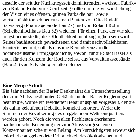
anstelle der seit der Nachkriegszeit dominierenden «weissen Fabrik»
von Roland Rohn vor. Gleichzeitig sollten für die Verwirklichung
der Vision eines offenen, grünen Parks die bau- sowie
wirtschaftshistorisch bedeutsamen Bauten von Otto Rudolf
Salvisberg (Pharmagebäude Bau 27) und von Roland Rohn
(Scheibenhochhaus Bau 52) weichen. Für einen Park, der wie sich
jüngst herausstellte, der Öffentlichkeit nicht zugänglich sein wird.
Seines bauhistorisch gewachsenen und damit nachvollziehbaren
Kontexts beraubt, soll als einsame Reminiszenz an die
hochbedeutsame Erfolgsgeschichte, sowohl für die Stadt Basel als
auch für den Konzern der Roche selbst, das Verwaltungsgebäude
(Bau 21) von Salvisberg erhalten bleiben.
Eine Menge Schutt
Ein Jahr nachdem der Basler Denkmalrat die Unterschutzstellung
der zum Abriss bestimmten Gebäude an den Basler Regierungsrat
beantragte, wurde ein revidierter Bebauungsplan vorgestellt, der die
bis dahin gelaufenen Debatten komplett ignoriert. Weder die
Stimmen der Bevölkerung des umgebenden Wettsteinquartiers
werden gehört. Noch die von allen Fachleuten anerkannte
bauhistorische Bedeutung der zum Abriss vorgesehenen
Konzernbauten scheint von Belang. Am kurzsichtigsten erweist sich
jedoch die ausgeblendete Dringlichkeit des ökologischen und