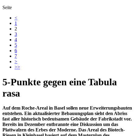
Seite
<
1
2
3
4
5
6
7
>
>>
5-Punkte gegen eine Tabula
rasa
Auf dem Roche-Areal in Basel sollen neue Erweiterungsbauten
entstehen. Ein aktualisierter Bebauungsplan sieht den Abriss
fast aller historisch bedeutsamen Gebäude der Fabrikstadt vor.
Bereits im Dezember entbrannte eine Diskussion um das
Plattwalzen des Erbes der Moderne. Das Areal des Biotech-
Riesen in Kleinbasel basiert auf dem Masterplan des